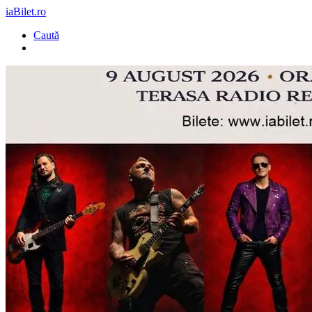
iaBilet.ro
Caută