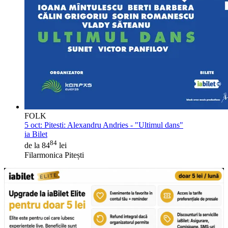
FOLK
5 oct:
Pitesti: Alexandru Andries - "Ultimul dans"
ia Bilet
84
de la 84
lei
Filarmonica Pitești