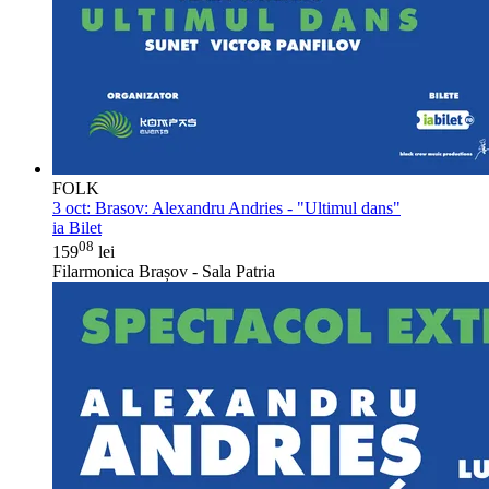
FOLK
3 oct:
Brasov: Alexandru Andries - "Ultimul dans"
ia Bilet
08
159
lei
Filarmonica Brașov - Sala Patria