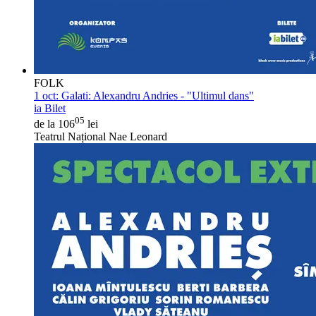
FOLK
1 oct:
Galati: Alexandru Andries - "Ultimul dans"
ia Bilet
05
de la 106
lei
Teatrul Național Nae Leonard