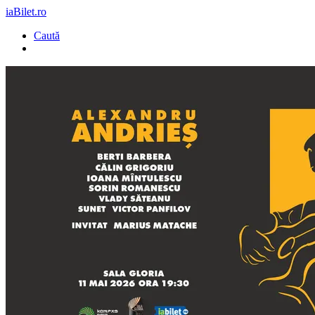
iaBilet.ro
Caută