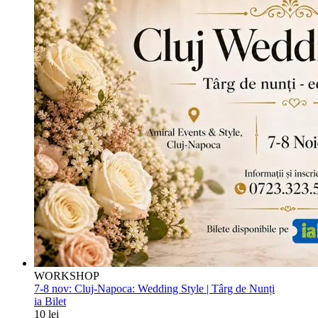
WORKSHOP
7-8 nov:
Cluj-Napoca: Wedding Style | Târg de Nunți
ia Bilet
10 lei