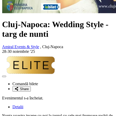
Cluj-Napoca: Wedding Style -
targ de nunti
Amiral Events & Style
, Cluj-Napoca
28-30 noiembrie '25
Adaugă
la
Comandă bilete
favorite
Share
Evenimentul s-a încheiat.
Detalii
Nunta voastra incepe cu noi la targul cu cele mai frumoase rochii de