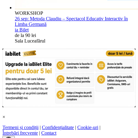
WORKSHOP
26 sep:
Metoda Claudiu – Spectacol Educativ Interactiv în
Limba Germană
ia Bilet
de la 90 lei
Sala Luceafărul
×
Termeni și condiții
|
Confidențialitate
|
Cookie-uri
|
Întrebări frecvente
|
Contact