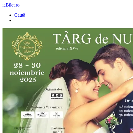
iaBilet.ro
Caută