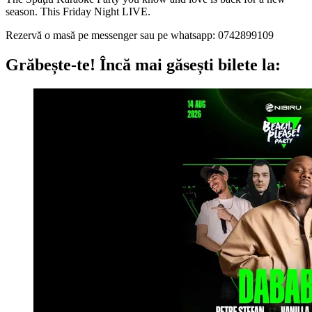
season. This Friday Night LIVE.
Rezervă o masă pe messenger sau pe whatsapp: 0742899109
Grăbește-te!
Încă mai găsești bilete la: