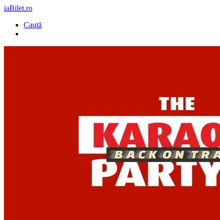
iaBilet.ro
Caută