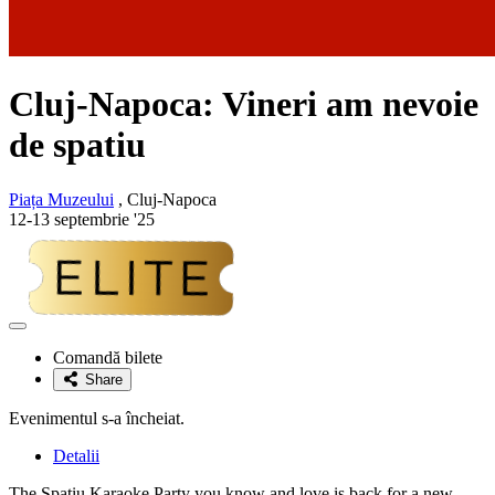
Cluj-Napoca: Vineri am nevoie
de spatiu
Piața Muzeului
, Cluj-Napoca
12-13 septembrie '25
Adaugă
la
Comandă bilete
favorite
Share
Evenimentul s-a încheiat.
Detalii
The Spaţiu Karaoke Party you know and love is back for a new