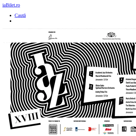
iaBilet.ro
Caută