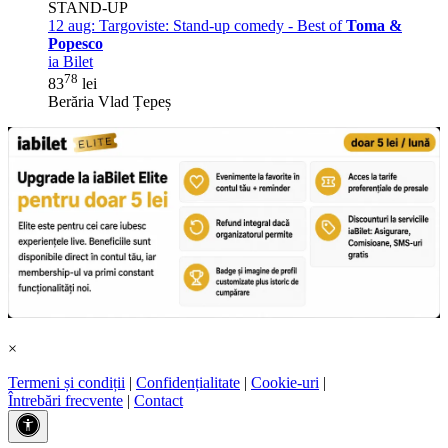
STAND-UP
12 aug:
Targoviste: Stand-up comedy - Best of
Toma &
Popesco
ia Bilet
78
83
lei
Berăria Vlad Țepeș
×
Termeni și condiții
|
Confidențialitate
|
Cookie-uri
|
Întrebări frecvente
|
Contact