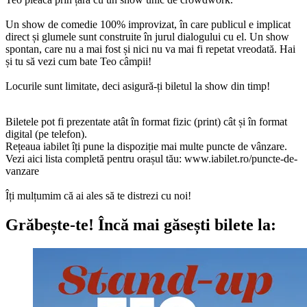
Un show de comedie 100% improvizat, în care publicul e implicat
direct și glumele sunt construite în jurul dialogului cu el. Un show
spontan, care nu a mai fost și nici nu va mai fi repetat vreodată. Hai
și tu să vezi cum bate Teo câmpii!
Locurile sunt limitate, deci asigură-ți biletul la show din timp!
Biletele pot fi prezentate atât în format fizic (print) cât și în format
digital (pe telefon).
Rețeaua iabilet îți pune la dispoziție mai multe puncte de vânzare.
Vezi aici lista completă pentru orașul tău: www.iabilet.ro/puncte-de-
vanzare
Îți mulțumim că ai ales să te distrezi cu noi!
Grăbește-te!
Încă mai găsești bilete la: