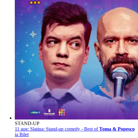
STAND-UP
11 aug:
Slatina: Stand-up comedy - Best of
Toma & Popesco
ia Bilet