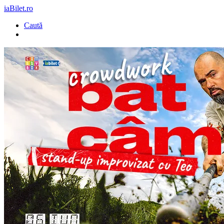
iaBilet.ro
Caută