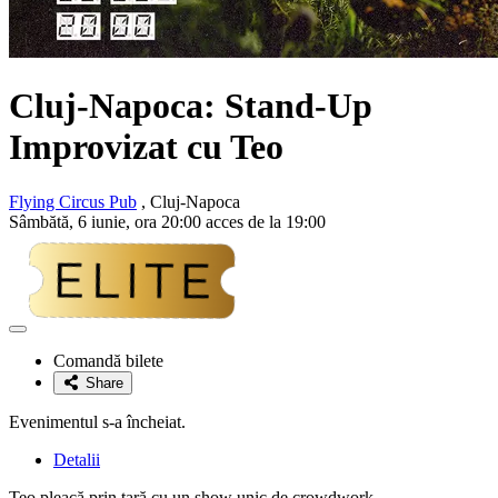
Cluj-Napoca: Stand-Up
Improvizat cu
Teo
Flying Circus Pub
, Cluj-Napoca
Sâmbătă, 6 iunie, ora 20:00 acces de la 19:00
Adaugă
la
Comandă bilete
favorite
Share
Evenimentul s-a încheiat.
Detalii
Teo pleacă prin țară cu un show unic de crowdwork.