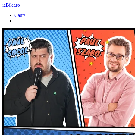
iaBilet.ro
Caută