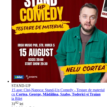
STAND-UP
15 aug:
Cluj-Napoca: Stand-Up Comedy - Testare de material
cu
Cortea, George, Mădălina, Szabo, Toderici și Traian
ia Bilet
82
31
lei