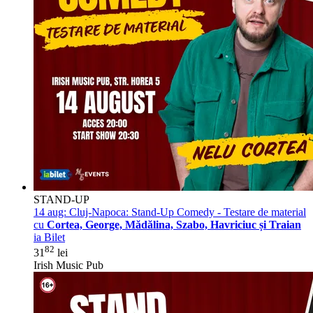
STAND-UP
14 aug:
Cluj-Napoca: Stand-Up Comedy - Testare de material
cu
Cortea, George, Mădălina, Szabo, Havriciuc și Traian
ia Bilet
82
31
lei
Irish Music Pub