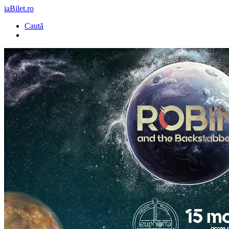
iaBilet.ro
Caută