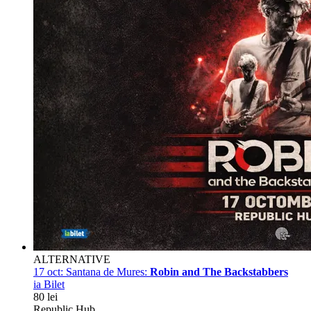
ALTERNATIVE
17 oct:
Santana de Mures:
Robin and The Backstabbers
ia Bilet
80 lei
Republic Hub