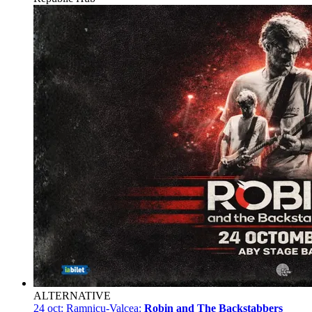
ALTERNATIVE
24 oct:
Ramnicu-Valcea:
Robin and The Backstabbers