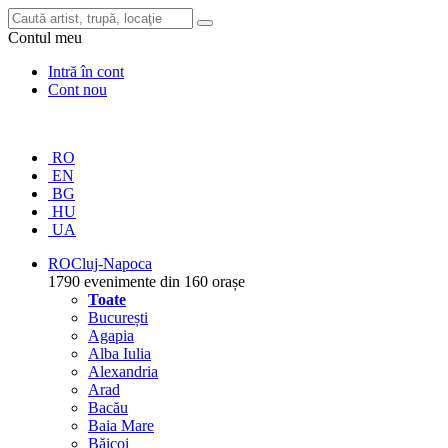
Contul meu
Intră în cont
Cont nou
RO
EN
BG
HU
UA
RO
Cluj-Napoca
1790 evenimente din 160 orașe
Toate
București
Agapia
Alba Iulia
Alexandria
Arad
Bacău
Baia Mare
Băicoi