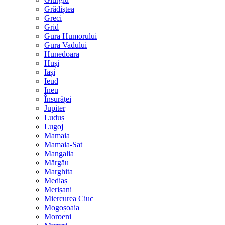
Grădiștea
Greci
Grid
Gura Humorului
Gura Vadului
Hunedoara
Huși
Iași
Ieud
Ineu
Însurăței
Jupiter
Luduș
Lugoj
Mamaia
Mamaia-Sat
Mangalia
Mărgău
Marghita
Mediaș
Merișani
Miercurea Ciuc
Mogoșoaia
Moroeni