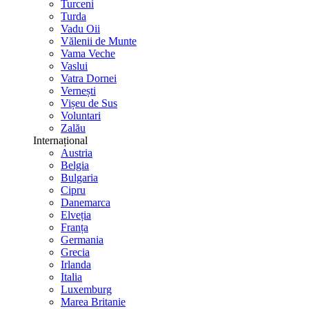
Turceni
Turda
Vadu Oii
Vălenii de Munte
Vama Veche
Vaslui
Vatra Dornei
Vernești
Vișeu de Sus
Voluntari
Zalău
Internațional
Austria
Belgia
Bulgaria
Cipru
Danemarca
Elveția
Franța
Germania
Grecia
Irlanda
Italia
Luxemburg
Marea Britanie