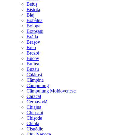
Beiuș
Bistrița
Blaj
Bobâlna
Bologa
Botoșani
Brăila
Brașov
Breb
Brezoi
Bucov
Buftea
Buzău
Călărași
Câmpina
Câmpulung
Câmpulung Moldovenesc
Caracal
Cernavodă
Chiajna
Chișcani
Chișoda
Chitila
Cisnădie
Cluj-Napoca