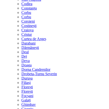
Codlea
Constanța
Corbu
Corbu
Coroieni
Costinești
Craiova
Cristur
Curtea de Argeș
Darabani
Dărmănești
Deal
Dej
Deva
Doaga
Dorna Candrenilor
Drobeta-Turnu Severin
Durușa
Filiași
Florești
Florești
Focșani
Galați
Ghimbav
Giurgiu