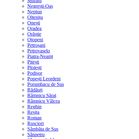
Murani
Negrești-Oaș
Neptun
Oltenița
Onești
Oradea
Orăștie
Otopeni
Petroșani
Petrovaselo
Piatra-Neamț
Pitești
Ploiești
Podișor
Popești Leordeni
Porumbacu de Sus
Rădăuți
Râmnicu Sărat
Râmnicu Vâlcea
Reghin
Reșița
Roman
Rusciori
Sâmbăta de Sus
Sânpetru