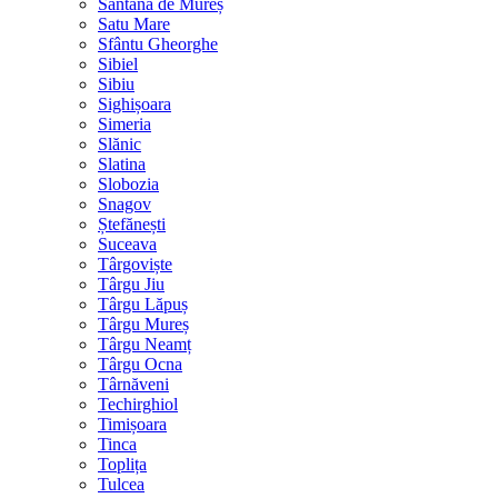
Sântana de Mureș
Satu Mare
Sfântu Gheorghe
Sibiel
Sibiu
Sighișoara
Simeria
Slănic
Slatina
Slobozia
Snagov
Ștefănești
Suceava
Târgoviște
Târgu Jiu
Târgu Lăpuș
Târgu Mureș
Târgu Neamț
Târgu Ocna
Târnăveni
Techirghiol
Timișoara
Tinca
Toplița
Tulcea