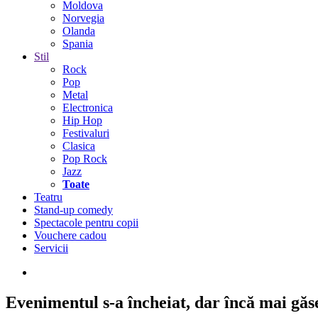
Moldova
Norvegia
Olanda
Spania
Stil
Rock
Pop
Metal
Electronica
Hip Hop
Festivaluri
Clasica
Pop Rock
Jazz
Toate
Teatru
Stand-up comedy
Spectacole pentru copii
Vouchere cadou
Servicii
Evenimentul s-a încheiat,
dar încă mai găseș