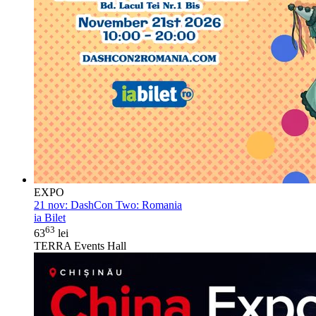
EXPO
21 nov:
DashCon Two: Romania
ia Bilet
63
63
lei
TERRA Events Hall