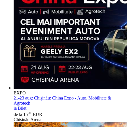
EXPO
21-23 aug:
Chișinău: China Expo - Auto, Mobilitate &
Agrotech
ia Bilet
91
de la 15
EUR
Chișinău Arena