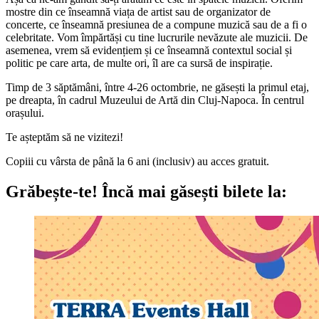
mostre din ce înseamnă viața de artist sau de organizator de
concerte, ce înseamnă presiunea de a compune muzică sau de a fi o
celebritate. Vom împărtăși cu tine lucrurile nevăzute ale muzicii. De
asemenea, vrem să evidențiem și ce înseamnă contextul social și
politic pe care arta, de multe ori, îl are ca sursă de inspirație.
Timp de 3 săptămâni, între 4-26 octombrie, ne găsești la primul etaj,
pe dreapta, în cadrul Muzeului de Artă din Cluj-Napoca. În centrul
orașului.
Te așteptăm să ne vizitezi!
Copiii cu vârsta de până la 6 ani (inclusiv) au acces gratuit.
Grăbește-te!
Încă mai găsești bilete la: