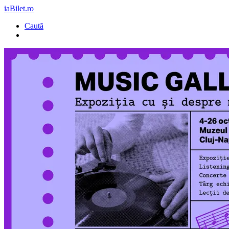
iaBilet.ro
Caută