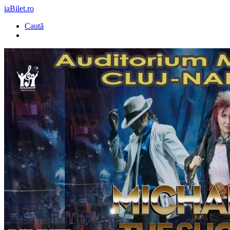
iaBilet.ro
Caută