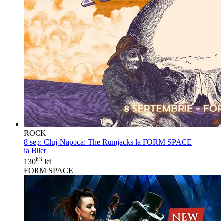
ROCK
8 sep:
Cluj-Napoca: The Rumjacks la FORM SPACE
ia Bilet
63
130
lei
FORM SPACE