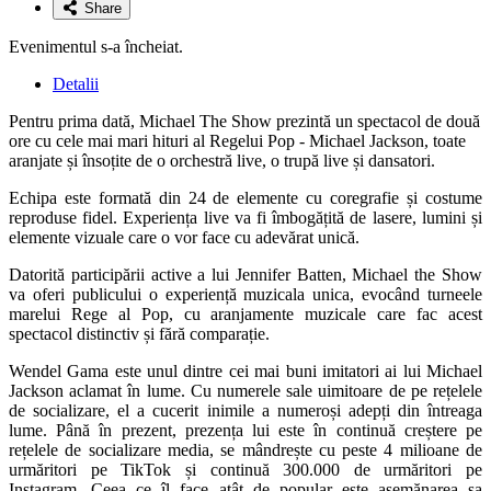
Share
Evenimentul s-a încheiat.
Detalii
Pentru prima dată, Michael The Show prezintă un spectacol de două
ore cu cele mai mari hituri al Regelui Pop - Michael Jackson, toate
aranjate și însoțite de o orchestră live, o trupă live și dansatori.
Echipa este formată din 24 de elemente cu coregrafie și costume
reproduse fidel. Experiența live va fi îmbogățită de lasere, lumini și
elemente vizuale care o vor face cu adevărat unică.
Datorită participării active a lui Jennifer Batten, Michael the Show
va oferi publicului o experiență muzicala unica, evocând turneele
marelui Rege al Pop, cu aranjamente muzicale care fac acest
spectacol distinctiv și fără comparație.
Wendel Gama este unul dintre cei mai buni imitatori ai lui Michael
Jackson aclamat în lume. Cu numerele sale uimitoare de pe rețelele
de socializare, el a cucerit inimile a numeroși adepți din întreaga
lume. Până în prezent, prezența lui este în continuă creștere pe
rețelele de socializare media, se mândrește cu peste 4 milioane de
urmăritori pe TikTok și continuă 300.000 de urmăritori pe
Instagram. Ceea ce îl face atât de popular este asemănarea sa