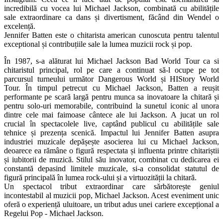
incredibilă cu vocea lui Michael Jackson, combinată cu abilitățile
sale extraordinare ca dans și divertisment, făcând din Wendel o
excelență.
Jennifer Batten este o chitarista american cunoscuta pentru talentul
exceptional și contribuțiile sale la lumea muzicii rock și pop.
În 1987, s-a alăturat lui Michael Jackson Bad World Tour ca si
chitaristul principal, rol pe care a continuat să-l ocupe pe tot
parcursul turneului următor Dangerous World și HIStory World
Tour. În timpul petrecut cu Michael Jackson, Batten a reușit
performante pe scară largă pentru munca sa inovatoare la chitară și
pentru solo-uri memorabile, contribuind la sunetul iconic al unora
dintre cele mai faimoase cântece ale lui Jackson. A jucat un rol
crucial în spectacolele live, captând publicul cu abilitățile sale
tehnice și prezența scenică. Impactul lui Jennifer Batten asupra
industriei muzicale depășește asocierea lui cu Michael Jackson,
deoarece ea rămâne o figură respectata și influenta printre chitariștii
și iubitorii de muzică. Stilul său inovator, combinat cu dedicarea ei
constantă depasind limitele muzicale, si-a consolidat statutul de
figură principală în lumea rock-ului și a virtuozității la chitară.
Un spectacol tribut extraordinar care sărbătorește geniul
incontestabil al muzicii pop, Michael Jackson. Acest eveniment unic
oferă o experiență uluitoare, un tribut adus unei cariere excepțional a
Regelui Pop - Michael Jackson.