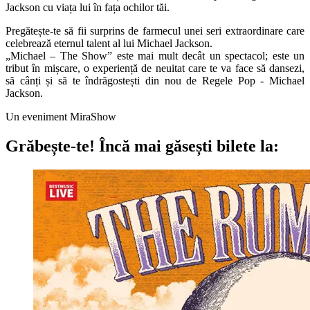
Jackson cu viața lui în fața ochilor tăi.
Pregătește-te să fii surprins de farmecul unei seri extraordinare care
celebrează eternul talent al lui Michael Jackson.
„Michael – The Show” este mai mult decât un spectacol; este un
tribut în mișcare, o experiență de neuitat care te va face să dansezi,
să cânți și să te îndrăgostești din nou de Regele Pop - Michael
Jackson.
Un eveniment MiraShow
Grăbește-te!
Încă mai găsești bilete la: