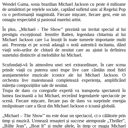
Wendel Gama, sosia brazilian Michael Jackson cu peste 4 milioane
de urmăritori pe rețelele sociale, captând sufletul unic al Regelui Pop
cu o performanță magistrală. Fiecare mișcare, fiecare gest, este un
omagiu respectabil și pasional marelui artist.
În plus, „Michael - The Show” prezintă un invitat special al lui
prestigiu excepțional: Jennifer Batten, legendara chitarista al lui
Michael Jackson care l-a însoțit în toate turneele importante multi
ani. Prezența ei pe scenă adaugă o notă autentică incitanta, dând
viață solo-urilor de chitară de neuitat care au ajutat la definirea
sunetului distinctiv al melodiilor lui Michael.
Scufundați-vă în atmosfera unei seri extraordinare, în care scena
prinde viață cu puterea unei trupe live care cântăin mod fidel
aranjamentelor muzicale iconice ale lui Michael Jackson. O
orchestra live maiestuoasă completează experiența, amplificând
măreția compozițiilor sale de neuitat.
Trupa de dans cu coregrafie expertă va transporta spectatorii în
lumea fascinantă a lui Michael, recreând legendarele spectacole pe
scenă. Fiecare mișcare, fiecare pas de dans va surprinde energia
molipsitoare care a făcut din Michael Jackson o icoană globală.
„Michael – The Show” nu este doar un spectacol, ci o călătorie prin
timp și muzică. Urmează renașteri și succese atemporale „Thriller”,
„Billie Jean”, „Beat It” și multe altele, în timp ce magia Michael