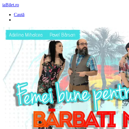
iaBilet.ro
Caută