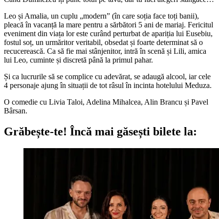
Leo și Amalia, un cuplu „modern” (în care soția face toți banii),
pleacă în vacanță la mare pentru a sărbători 5 ani de mariaj. Fericitul
eveniment din viața lor este curând perturbat de apariția lui Eusebiu,
fostul soț, un urmăritor veritabil, obsedat și foarte determinat să o
recucerească. Ca să fie mai stânjenitor, intră în scenă și Lili, amica
lui Leo, cuminte și discretă până la primul pahar.
Și ca lucrurile să se complice cu adevărat, se adaugă alcool, iar cele
4 personaje ajung în situații de tot râsul în incinta hotelului Meduza.
O comedie cu Livia Taloi, Adelina Mihalcea, Alin Brancu și Pavel
Bârsan.
Grăbește-te!
Încă mai găsești bilete la: