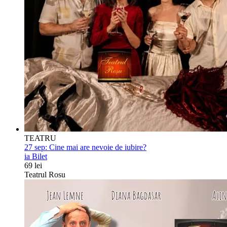
TEATRU
27 sep:
Cine mai are nevoie de iubire?
ia Bilet
69 lei
Teatrul Rosu