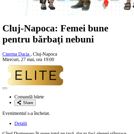
Cluj-Napoca: Femei bune
pentru bărbați nebuni
Cinema Dacia
, Cluj-Napoca
Miercuri, 27 mai, ora 19:00
Adaugă
la
Comandă bilete
favorite
Share
Evenimentul s-a încheiat.
Detalii
Când Dumnezeu îți pune totul pe tavă, dar tu faci alegeri stângace…