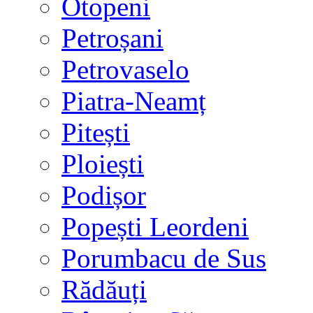
Otopeni
Petroșani
Petrovaselo
Piatra-Neamț
Pitești
Ploiești
Podișor
Popești Leordeni
Porumbacu de Sus
Rădăuți