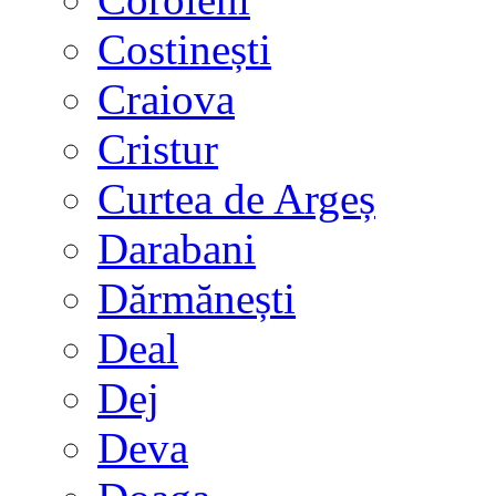
Costinești
Craiova
Cristur
Curtea de Argeș
Darabani
Dărmănești
Deal
Dej
Deva