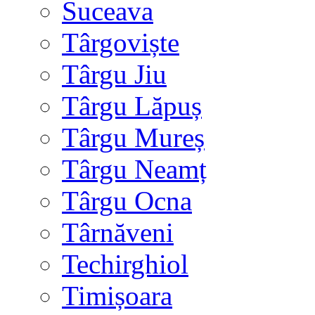
Suceava
Târgoviște
Târgu Jiu
Târgu Lăpuș
Târgu Mureș
Târgu Neamț
Târgu Ocna
Târnăveni
Techirghiol
Timișoara