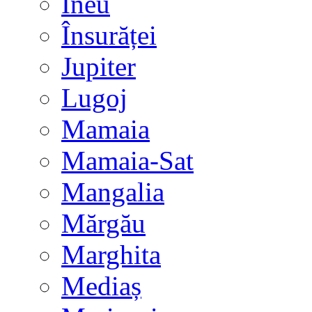
Ineu
Însurăței
Jupiter
Lugoj
Mamaia
Mamaia-Sat
Mangalia
Mărgău
Marghita
Mediaș