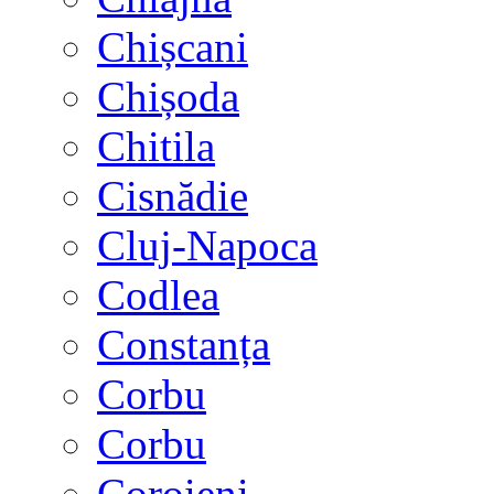
Chișcani
Chișoda
Chitila
Cisnădie
Cluj-Napoca
Codlea
Constanța
Corbu
Corbu
Coroieni