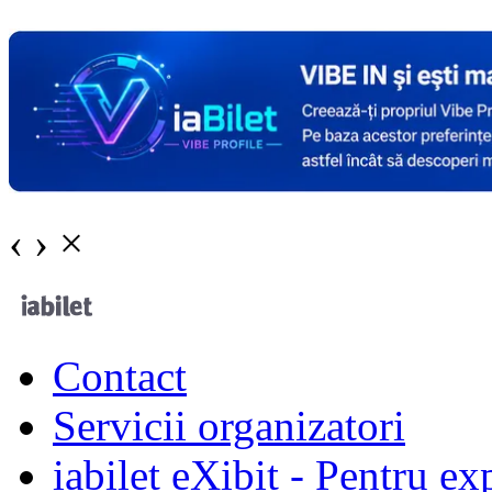
‹
›
×
Contact
Servicii organizatori
iabilet eXibit - Pentru ex