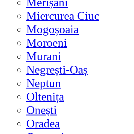
Merișani
Miercurea Ciuc
Mogoșoaia
Moroeni
Murani
Negrești-Oaș
Neptun
Oltenița
Onești
Oradea