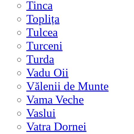
Tinca
Toplița
Tulcea
Turceni
Turda
Vadu Oii
Vălenii de Munte
Vama Veche
Vaslui
Vatra Dornei