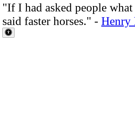
"If I had asked people wha
said faster horses." -
Henry 