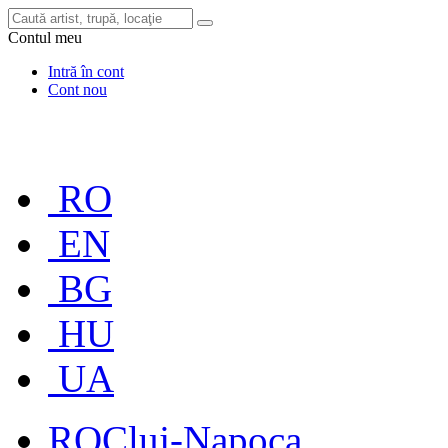
Contul meu
Intră în cont
Cont nou
RO
EN
BG
HU
UA
RO
Cluj-Napoca