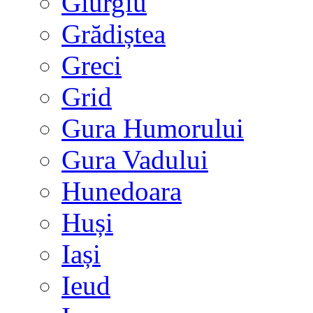
Giurgiu
Grădiștea
Greci
Grid
Gura Humorului
Gura Vadului
Hunedoara
Huși
Iași
Ieud