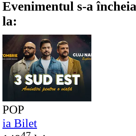
Evenimentul s-a încheia
la:
POP
ia Bilet
47