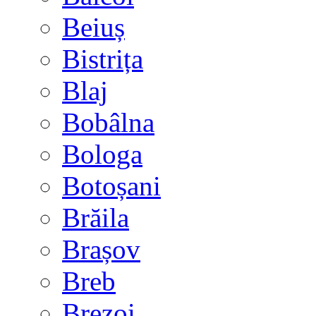
Beiuș
Bistrița
Blaj
Bobâlna
Bologa
Botoșani
Brăila
Brașov
Breb
Brezoi