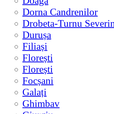
Doaga
Dorna Candrenilor
Drobeta-Turnu Severi
Durușa
Filiași
Florești
Florești
Focșani
Galați
Ghimbav