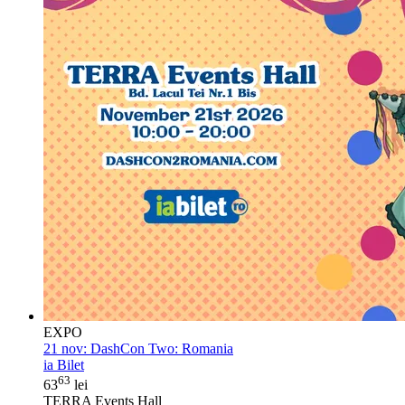
EXPO
21 nov:
DashCon Two: Romania
ia Bilet
63
63
lei
TERRA Events Hall