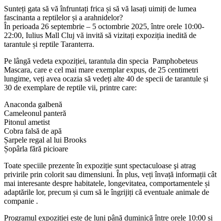
Sunteți gata să vă înfruntați frica și să vă lasați uimiți de lumea
fascinanta a reptilelor și a arahnidelor?
În perioada 26 septembrie – 5 octombrie 2025, între orele 10:00-
22:00, Iulius Mall Cluj vă invită să vizitați expoziția inedită de
tarantule și reptile Taranterra.
Pe lângă vedeta expoziției, tarantula din specia Pamphobeteus
Mascara, care e cel mai mare exemplar expus, de 25 centimetri
lungime, veți avea ocazia să vedeți alte 40 de specii de tarantule și
30 de exemplare de reptile vii, printre care:
Anaconda galbenă
Cameleonul panteră
Pitonul ametist
Cobra falsă de apă
Șarpele regal al lui Brooks
Șopârla fără picioare
Toate speciile prezente în expoziție sunt spectaculoase şi atrag
privirile prin colorit sau dimensiuni. În plus, veți învață informații cât
mai interesante despre habitatele, longevitatea, comportamentele și
adaptările lor, precum și cum să le îngrijiți că eventuale animale de
companie .
Programul expoziției este de luni până duminică între orele 10:00 și