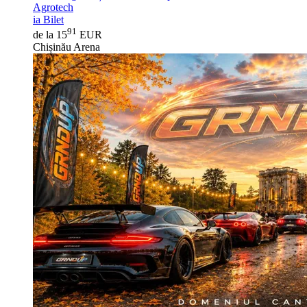
Agrotech
ia Bilet
91
de la 15
EUR
Chișinău Arena