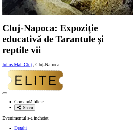
Cluj-Napoca: Expoziție
educativă de Tarantule și
reptile vii
Iulius Mall Cluj
, Cluj-Napoca
Adaugă
la
Comandă bilete
favorite
Share
Evenimentul s-a încheiat.
Detalii