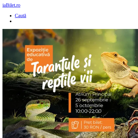
iaBilet.ro
Caută