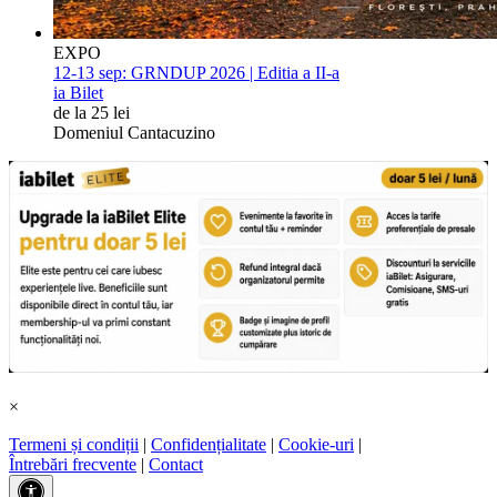
EXPO
12-13 sep:
GRNDUP 2026 | Editia a II-a
ia Bilet
de la 25 lei
Domeniul Cantacuzino
×
Termeni și condiții
|
Confidențialitate
|
Cookie-uri
|
Întrebări frecvente
|
Contact