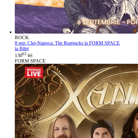
ROCK
8 sep:
Cluj-Napoca: The Rumjacks la FORM SPACE
ia Bilet
63
130
lei
FORM SPACE