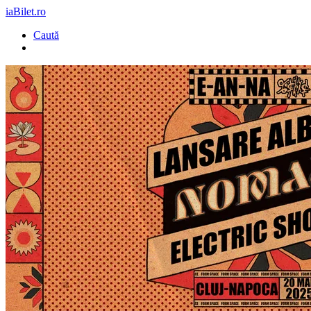
iaBilet.ro
Caută