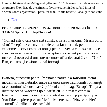
founder, biletele si pe SMS gratuit, discount 10% la comisionul de operare si la
asigurarea Flex, lista de evenimente favorite cu reminder, refund integral
oricand (daca organizatorul permite) si multe alte beneficii adaugate constant.
Detalii
Pe 20 martie, E-AN-NA lansează noul album NOMAD în club
/FORM Space din Cluj-Napoca!
"Nomad este o călătorie atât stilistică, cât și interioară. Mi-am dorit
să mă îndepărtez cât mai mult de zona familiarului, pentru a
experimenta ceva complet nou și pentru a vedea cum s-ar traduce
acest lucru în plan auditiv. Vă așteptăm la concert pentru a porni
împreună pe acest drum spre necunoscut" a declarat Ovidiu "Cio"
Ban, chitarist și co-fondator al formației.
E-an-na, cunoscuți pentru îmbinarea naturală a folk-ului, metalului
modern și interpretărilor unice ale unor piese tradiționale românești
rare, continuă să cucerească publicul din întreaga Europă. Trupa a
urcat pe scena Wacken Open Air în 2017, a fost favorită la
Eurovision România în 2022 și a intrat în trending pe Spotify și
YouTube cu piese precum "Ies", "Malere" sau "Floare de Fier",
acumulând milioane de ascultări.