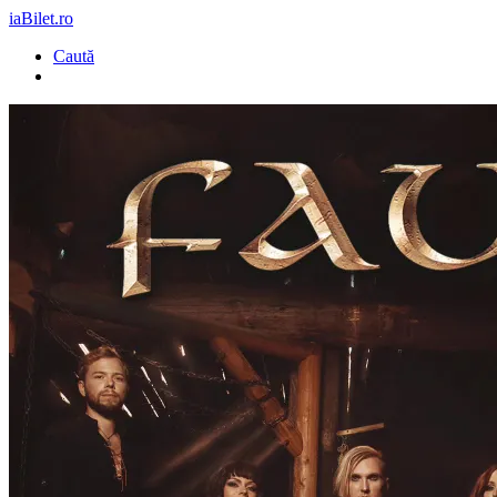
iaBilet.ro
Caută