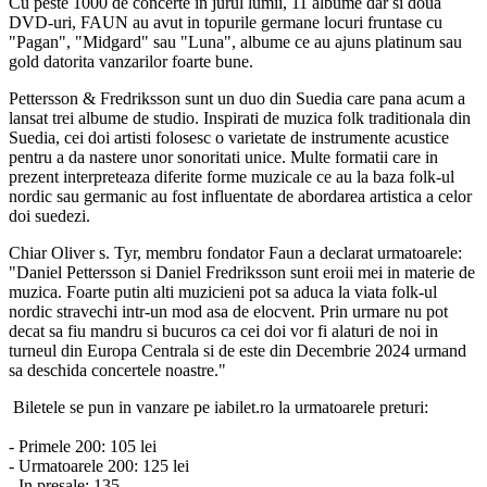
Cu peste 1000 de concerte in jurul lumii, 11 albume dar si doua
DVD-uri, FAUN au avut in topurile germane locuri fruntase cu
"Pagan", "Midgard" sau "Luna", albume ce au ajuns platinum sau
gold datorita vanzarilor foarte bune.
Pettersson & Fredriksson sunt un duo din Suedia care pana acum a
lansat trei albume de studio. Inspirati de muzica folk traditionala din
Suedia, cei doi artisti folosesc o varietate de instrumente acustice
pentru a da nastere unor sonoritati unice. Multe formatii care in
prezent interpreteaza diferite forme muzicale ce au la baza folk-ul
nordic sau germanic au fost influentate de abordarea artistica a celor
doi suedezi.
Chiar Oliver s. Tyr, membru fondator Faun a declarat urmatoarele:
"Daniel Pettersson si Daniel Fredriksson sunt eroii mei in materie de
muzica. Foarte putin alti muzicieni pot sa aduca la viata folk-ul
nordic stravechi intr-un mod asa de elocvent. Prin urmare nu pot
decat sa fiu mandru si bucuros ca cei doi vor fi alaturi de noi in
turneul din Europa Centrala si de este din Decembrie 2024 urmand
sa deschida concertele noastre."
Biletele se pun in vanzare pe iabilet.ro la urmatoarele preturi:
- Primele 200: 105 lei
- Urmatoarele 200: 125 lei
- In presale: 135