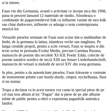
si la intrare.
Faun vin din Germania, avand o activitate ce incepe inca din 1998,
pana in prezent lansand 12 materiale de studio. Abordeaza o
combinatie de pagan/medieval folk cu influente variate de neo-folk
sau chiar darkwave, influente ce adauga o nota contemporana
muzicii lor.
Versurile pieselor semnate de Faun sunt scrise intr-o multitudine de
limbi, de la germana la latina, islandeza veche sau maghiara. Pe
langa creatiile proprii, pentru a scrie versuri, Faun se inspira si din
texte scrise in perioada Evului Mediu, precum Carmina Burana,
manuscris de poeme din secolele XI-XII; Poetic Edda, colectie de
poeme narative nordice de secol XIII sau Jenaer Liederhandschrift,
manuscris de versuri si melodii de secol XIV din zona germana.
In plus, pentru a da autenticitate pieselor, Faun foloseste o varietate
de instrumente printre care hurdy-durdy, cimpoi, nyckelharpa, flaut
si nu numai.
Trupa a declarat ca in acest turneu vor canta in special piese de pe
cel mai nou album al lor "Pagan" dar si piese de pe alte albume
iubite de public pentru a oferi o experienta paganfolk autentica
fanilor.