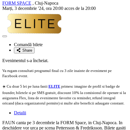
FORM SPACE
, Cluj-Napoca
Marți, 3 decembrie '24, ora 20:00 acces de la 20:00
Adaugă
la
Comandă bilete
favorite
Share
Evenimentul s-a încheiat.
Va rugam consultati programul final cu 3 zile inainte de eveniment pe
Facebook event.
☀️ Cu doar 5 lei pe luna fanii
ELITE
primesc imagine de profil si badge de
founder, biletele si pe SMS gratuit, discount 10% la comisionul de operare si la
asigurarea Flex, lista de evenimente favorite cu reminder, refund integral
oricand (daca organizatorul permite) si multe alte beneficii adaugate constant.
Detalii
FAUN canta pe 3 decembrie la FORM Space, in Cluj-Napoca. In
deschidere vor urca pe scena Pettersson & Fredriksson. Bilete gasiti