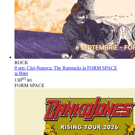
ROCK
8 sep:
Cluj-Napoca: The Rumjacks la FORM SPACE
ia Bilet
63
130
lei
FORM SPACE