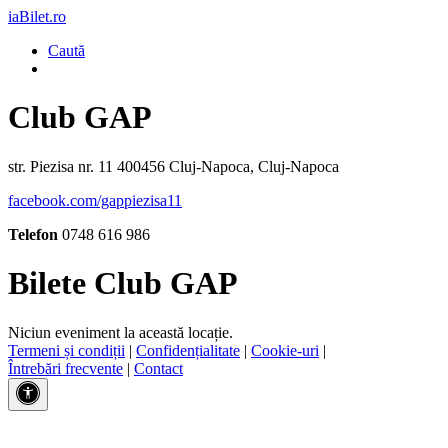
iaBilet.ro
Caută
Club GAP
str. Piezisa nr. 11 400456 Cluj-Napoca, Cluj-Napoca
facebook.com/gappiezisa11
Telefon
0748 616 986
Bilete Club GAP
Niciun eveniment la această locație.
Termeni și condiții
|
Confidențialitate
|
Cookie-uri
|
Întrebări frecvente
|
Contact