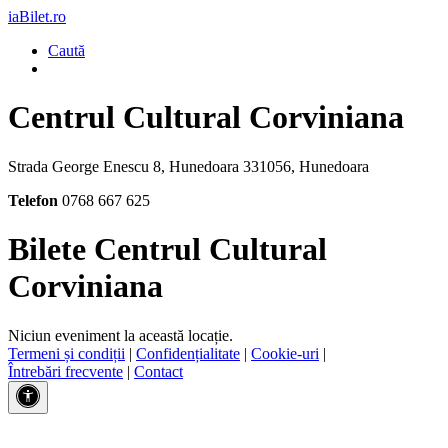
iaBilet.ro
Caută
Centrul Cultural Corviniana
Strada George Enescu 8, Hunedoara 331056, Hunedoara
Telefon
0768 667 625
Bilete Centrul Cultural
Corviniana
Niciun eveniment la această locație.
Termeni și condiții
|
Confidențialitate
|
Cookie-uri
|
Întrebări frecvente
|
Contact