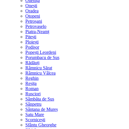
Oltenița
Onești
Oradea
Otopeni
Petroșani
Petrovaselo
Piatra-Neamț
Pitești
Ploiești
Podișor
Popești Leordeni
Porumbacu de Sus
Rădăuți
Râmnicu Sărat
Râmnicu Vâlcea
Reghin
Reșița
Roman
Rusciori
Sâmbăta de Sus
Sânpetru
Sântana de Mureș
Satu Mare
Scornicești
Sfântu Gheorghe