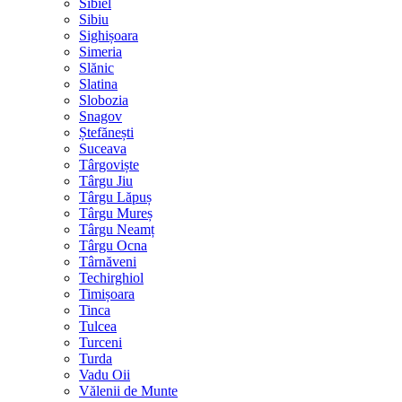
Sibiel
Sibiu
Sighișoara
Simeria
Slănic
Slatina
Slobozia
Snagov
Ștefănești
Suceava
Târgoviște
Târgu Jiu
Târgu Lăpuș
Târgu Mureș
Târgu Neamț
Târgu Ocna
Târnăveni
Techirghiol
Timișoara
Tinca
Tulcea
Turceni
Turda
Vadu Oii
Vălenii de Munte