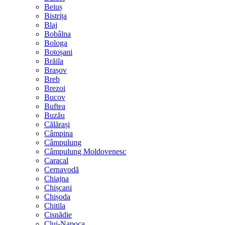
Beiuș
Bistrița
Blaj
Bobâlna
Bologa
Botoșani
Brăila
Brașov
Breb
Brezoi
Bucov
Buftea
Buzău
Călărași
Câmpina
Câmpulung
Câmpulung Moldovenesc
Caracal
Cernavodă
Chiajna
Chișcani
Chișoda
Chitila
Cisnădie
Cluj-Napoca