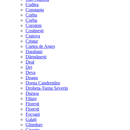
Codlea
Constanța
Corbu
Corbu
Coroieni
Costinești
Craiova
Cristur
Curtea de Argeș
Darabani
Dărmănești
Deal
Dej
Deva
Doaga
Dorna Candrenilor
Drobeta-Turnu Severin
Durușa
Filiași
Florești
Florești
Focșani
Galați
Ghimbav
Giurgiu