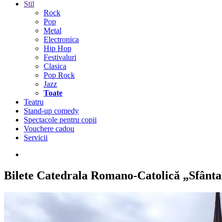
Stil
Rock
Pop
Metal
Electronica
Hip Hop
Festivaluri
Clasica
Pop Rock
Jazz
Toate
Teatru
Stand-up comedy
Spectacole pentru copii
Vouchere cadou
Servicii
Bilete
Catedrala Romano-Catolică „Sfânta