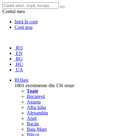
Contul meu
Intră în cont
Cont nou
RO
EN
BG
HU
UA
RO
Iași
1801 evenimente din 156 orașe
Toate
București
Agapia
Alba Iulia
Alexandria
Arad
Bacău
Baia Mare
Băicoi