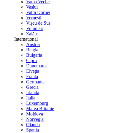
Vama Veche
Vaslui
Vatra Dornei
Vernești
Vișeu de Sus
Voluntari
Zalău
Internațional
Austria
Belgia
Bulgaria
Cipru
Danemarca
Elveția
Franța
Germania
Grecia
Irlanda
Italia
Luxemburg
Marea Britanie
Moldova
Norvegia
Olanda
Spania