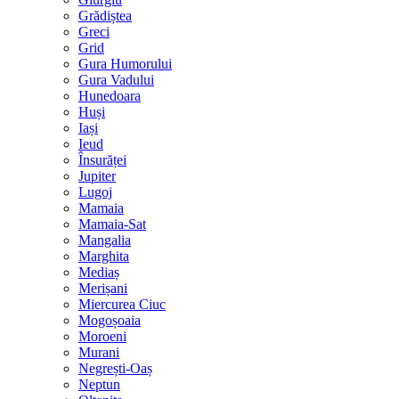
Grădiștea
Greci
Grid
Gura Humorului
Gura Vadului
Hunedoara
Huși
Iași
Ieud
Însurăței
Jupiter
Lugoj
Mamaia
Mamaia-Sat
Mangalia
Marghita
Mediaș
Merișani
Miercurea Ciuc
Mogoșoaia
Moroeni
Murani
Negrești-Oaș
Neptun