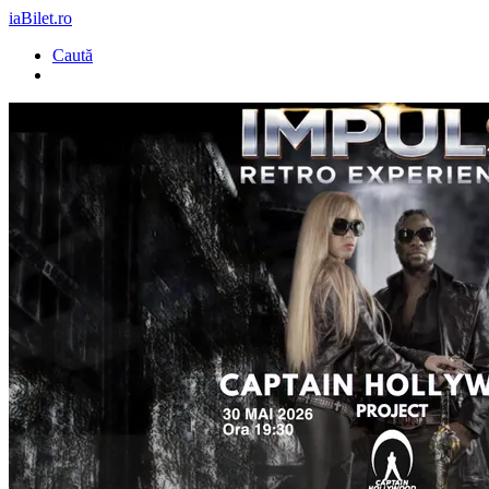
iaBilet.ro
Caută