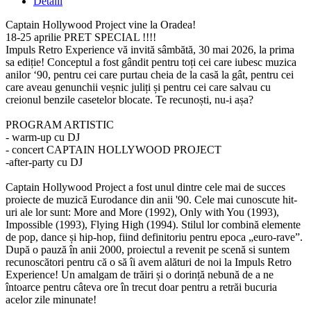
Detalii
Captain Hollywood Project vine la Oradea!
18-25 aprilie PRET SPECIAL !!!!
Impuls Retro Experience vă invită sâmbătă, 30 mai 2026, la prima
sa ediție! Conceptul a fost gândit pentru toți cei care iubesc muzica
anilor ‘90, pentru cei care purtau cheia de la casă la gât, pentru cei
care aveau genunchii veșnic juliți și pentru cei care salvau cu
creionul benzile casetelor blocate. Te recunoști, nu-i așa?
PROGRAM ARTISTIC
- warm-up cu DJ
- concert CAPTAIN HOLLYWOOD PROJECT
-after-party cu DJ
Captain Hollywood Project a fost unul dintre cele mai de succes
proiecte de muzică Eurodance din anii '90. Cele mai cunoscute hit-
uri ale lor sunt: More and More (1992), Only with You (1993),
Impossible (1993), Flying High (1994). Stilul lor combină elemente
de pop, dance și hip-hop, fiind definitoriu pentru epoca „euro-rave”.
După o pauză în anii 2000, proiectul a revenit pe scenă si suntem
recunoscători pentru că o să îi avem alături de noi la Impuls Retro
Experience! Un amalgam de trăiri și o dorință nebună de a ne
întoarce pentru câteva ore în trecut doar pentru a retrăi bucuria
acelor zile minunate!