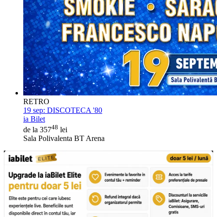
RETRO
19 sep:
DISCOTECA '80
ia Bilet
48
de la 357
lei
Sala Polivalenta BT Arena