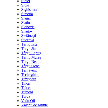
Sibiel
Sibiu
Sighișoara
Simeria
Slănic
Slatina
Slobozia
Snagov
Ștefănești
Suceava
Târgoviște
Târgu Jiu
Târgu Lăpuș
Târgu Mureș
Târgu Neamț
Târgu Ocna
Târnăveni
Techirghiol
Timișoara
Tinca
Tulcea
Turceni
Turda
Vadu Oii
Vălenii de Munte