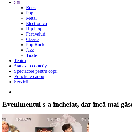
Stil
Rock
Pop
Metal
Electronica
Hip Hop
Festivaluri
Clasica
Pop Rock
Jazz
Toate
Teatru
Stand-up comedy
Spectacole pentru copii
Vouchere cadou
Servicii
Evenimentul s-a încheiat,
dar încă mai găseș