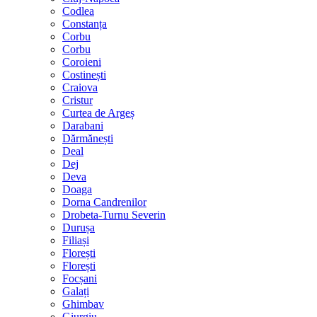
Codlea
Constanța
Corbu
Corbu
Coroieni
Costinești
Craiova
Cristur
Curtea de Argeș
Darabani
Dărmănești
Deal
Dej
Deva
Doaga
Dorna Candrenilor
Drobeta-Turnu Severin
Durușa
Filiași
Florești
Florești
Focșani
Galați
Ghimbav
Giurgiu