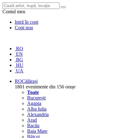
Contul meu
Intră în cont
Cont nou
RO
EN
BG
HU
UA
RO
Călărași
1801 evenimente din 156 orașe
Toate
București
Agapia
Alba Iulia
Alexandria
Arad
Bacău
Baia Mare
Băicoi