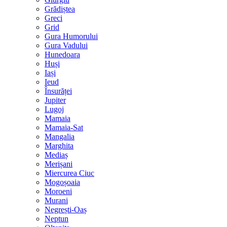
Grădiștea
Greci
Grid
Gura Humorului
Gura Vadului
Hunedoara
Huși
Iași
Ieud
Însurăței
Jupiter
Lugoj
Mamaia
Mamaia-Sat
Mangalia
Marghita
Mediaș
Merișani
Miercurea Ciuc
Mogoșoaia
Moroeni
Murani
Negrești-Oaș
Neptun