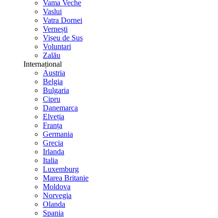
Vama Veche
Vaslui
Vatra Dornei
Vernești
Vișeu de Sus
Voluntari
Zalău
Internațional
Austria
Belgia
Bulgaria
Cipru
Danemarca
Elveția
Franța
Germania
Grecia
Irlanda
Italia
Luxemburg
Marea Britanie
Moldova
Norvegia
Olanda
Spania