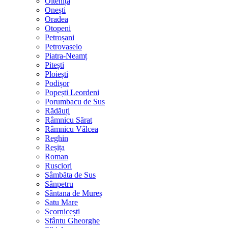
Oltenița
Onești
Oradea
Otopeni
Petroșani
Petrovaselo
Piatra-Neamț
Pitești
Ploiești
Podișor
Popești Leordeni
Porumbacu de Sus
Rădăuți
Râmnicu Sărat
Râmnicu Vâlcea
Reghin
Reșița
Roman
Rusciori
Sâmbăta de Sus
Sânpetru
Sântana de Mureș
Satu Mare
Scornicești
Sfântu Gheorghe