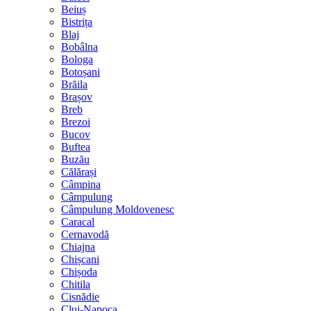
Beiuș
Bistrița
Blaj
Bobâlna
Bologa
Botoșani
Brăila
Brașov
Breb
Brezoi
Bucov
Buftea
Buzău
Călărași
Câmpina
Câmpulung
Câmpulung Moldovenesc
Caracal
Cernavodă
Chiajna
Chișcani
Chișoda
Chitila
Cisnădie
Cluj-Napoca