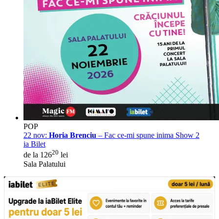
POP
22 nov:
Horia Brenciu
– Fac ce-mi spune inima Show 2
ia Bilet
20
de la 126
lei
Sala Palatului