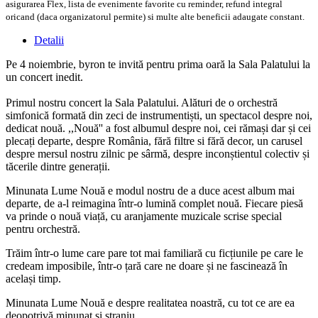
asigurarea Flex, lista de evenimente favorite cu reminder, refund integral
oricand (daca organizatorul permite) si multe alte beneficii adaugate constant.
Detalii
Pe 4 noiembrie, byron te invită pentru prima oară la Sala Palatului la
un concert inedit.
Primul nostru concert la Sala Palatului. Alături de o orchestră
simfonică formată din zeci de instrumentiști, un spectacol despre noi,
dedicat nouă. ,,Nouă'' a fost albumul despre noi, cei rămași dar și cei
plecați departe, despre România, fără filtre si fără decor, un carusel
despre mersul nostru zilnic pe sârmă, despre inconștientul colectiv și
tăcerile dintre generații.
Minunata Lume Nouă e modul nostru de a duce acest album mai
departe, de a-l reimagina într-o lumină complet nouă. Fiecare piesă
va prinde o nouă viață, cu aranjamente muzicale scrise special
pentru orchestră.
Trăim într-o lume care pare tot mai familiară cu ficțiunile pe care le
credeam imposibile, într-o țară care ne doare și ne fascinează în
același timp.
Minunata Lume Nouă e despre realitatea noastră, cu tot ce are ea
deopotrivă minunat și straniu.