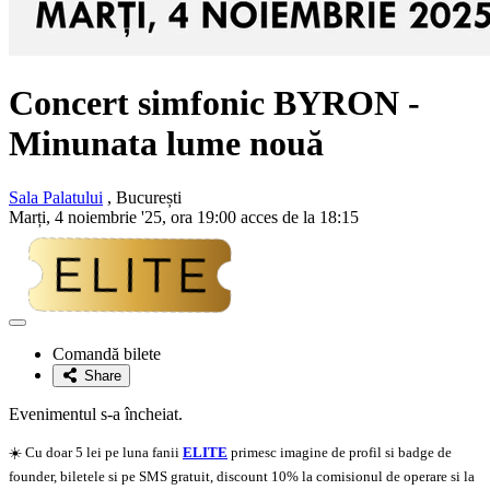
Concert simfonic
BYRON
-
Minunata lume nouă
Sala Palatului
, București
Marți, 4 noiembrie '25, ora 19:00 acces de la 18:15
Adaugă
la
Comandă bilete
favorite
Share
Evenimentul s-a încheiat.
☀️ Cu doar 5 lei pe luna fanii
ELITE
primesc imagine de profil si badge de
founder, biletele si pe SMS gratuit, discount 10% la comisionul de operare si la