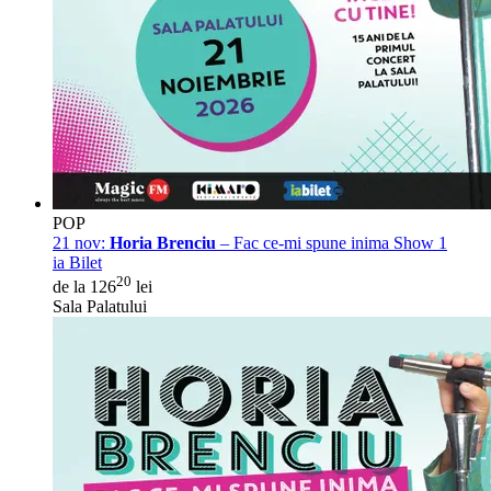
POP
21 nov:
Horia Brenciu
– Fac ce-mi spune inima Show 1
ia Bilet
20
de la 126
lei
Sala Palatului