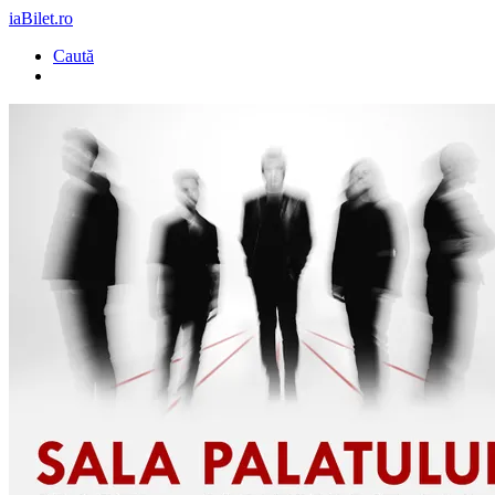
iaBilet.ro
Caută