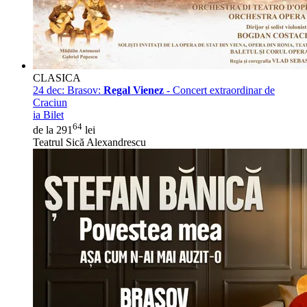
CLASICA
24 dec:
Brasov:
Regal Vienez
- Concert extraordinar de
Craciun
ia Bilet
64
de la 291
lei
Teatrul Sică Alexandrescu