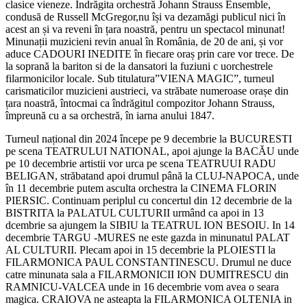
clasice vieneze. Îndrăgita orchestră Johann Strauss Ensemble,
condusă de Russell McGregor,nu își va dezamăgi publicul nici în
acest an și va reveni în țara noastră, pentru un spectacol minunat!
Minunații muzicieni revin anual în România, de 20 de ani, și vor
aduce CADOURI INEDITE în fiecare oraș prin care vor trece. De
la soprană la bariton si de la dansatori la fuziuni c uorchestrele
filarmonicilor locale. Sub titulatura”VIENA MAGIC”, turneul
carismaticilor muzicieni austrieci, va străbate numeroase orașe din
țara noastră, întocmai ca îndrăgitul compozitor Johann Strauss,
împreună cu a sa orchestră, în iarna anului 1847.
Turneul național din 2024 începe pe 9 decembrie la BUCURESTI
pe scena TEATRULUI NATIONAL, apoi ajunge la BACĂU unde
pe 10 decembrie artistii vor urca pe scena TEATRUUI RADU
BELIGAN, străbatand apoi drumul până la CLUJ-NAPOCA, unde
în 11 decembrie putem asculta orchestra la CINEMA FLORIN
PIERSIC. Continuam periplul cu concertul din 12 decembrie de la
BISTRITA la PALATUL CULTURII urmând ca apoi in 13
dcembrie sa ajungem la SIBIU la TEATRUL ION BESOIU. In 14
decembrie TARGU -MURES ne este gazda in minunatul PALAT
AL CULTURII. Plecam apoi in 15 decembrie la PLOIESTI la
FILARMONICA PAUL CONSTANTINESCU. Drumul ne duce
catre minunata sala a FILARMONICII ION DUMITRESCU din
RAMNICU-VALCEA unde in 16 decembrie vom avea o seara
magica. CRAIOVA ne asteapta la FILARMONICA OLTENIA in