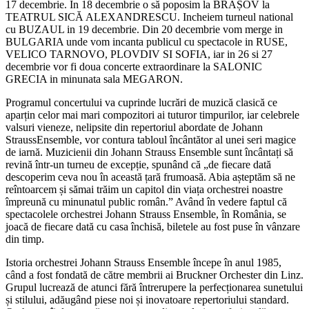
17 decembrie. In 18 decembrie o să poposim la BRAȘOV la
TEATRUL SICĂ ALEXANDRESCU. Incheiem turneul national
cu BUZAUL in 19 decembrie. Din 20 decembrie vom merge in
BULGARIA unde vom incanta publicul cu spectacole in RUSE,
VELICO TARNOVO, PLOVDIV SI SOFIA, iar in 26 si 27
decembrie vor fi doua concerte extraordinare la SALONIC
GRECIA in minunata sala MEGARON.
Programul concertului va cuprinde lucrări de muzică clasică ce
aparțin celor mai mari compozitori ai tuturor timpurilor, iar celebrele
valsuri vieneze, nelipsite din repertoriul abordate de Johann
StraussEnsemble, vor contura tabloul încântător al unei seri magice
de iarnă. Muzicienii din Johann Strauss Ensemble sunt încântați să
revină într-un turneu de excepție, spunând că „de fiecare dată
descoperim ceva nou în această țară frumoasă. Abia așteptăm să ne
reîntoarcem și sămai trăim un capitol din viața orchestrei noastre
împreună cu minunatul public român.” Având în vedere faptul că
spectacolele orchestrei Johann Strauss Ensemble, în România, se
joacă de fiecare dată cu casa închisă, biletele au fost puse în vânzare
din timp.
Istoria orchestrei Johann Strauss Ensemble începe în anul 1985,
când a fost fondată de către membrii ai Bruckner Orchester din Linz.
Grupul lucrează de atunci fără întrerupere la perfecționarea sunetului
și stilului, adăugând piese noi și inovatoare repertoriului standard.