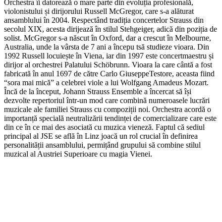
Orchestra îi datorează o mare parte din evoluția profesională,
violonistului și dirijorului Russell McGregor, care s-a alăturat
ansamblului în 2004. Respectând tradiția concertelor Strauss din
secolul XIX, acesta dirijează în stilul Stehgeiger, adică din poziția de
solist. McGregor s-a născut în Oxford, dar a crescut în Melbourne,
Australia, unde la vârsta de 7 ani a începu tsă studieze vioara. Din
1992 Russell locuiește în Viena, iar din 1997 este concertmaestru și
dirijor al orchestrei Palatului Schöbrunn. Vioara la care cântă a fost
fabricată în anul 1697 de către Carlo GiuseppeTestore, aceasta fiind
“sora mai mică” a celebrei viole a lui Wolfgang Amadeus Mozart.
Încă de la început, Johann Strauss Ensemble a încercat să își
dezvolte repertoriul într-un mod care combină numeroasele lucrări
muzicale ale familiei Strauss cu compoziții noi. Orchestra acordă o
importanță specială neutralizării tendinței de comercializare care este
din ce în ce mai des asociată cu muzica vieneză. Faptul că sediul
principal al JSE se află în Linz joacă un rol crucial în definirea
personalității ansamblului, permițând grupului să combine stilul
muzical al Austriei Superioare cu magia Vienei.