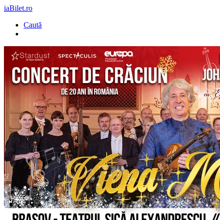
iaBilet.ro
Caută