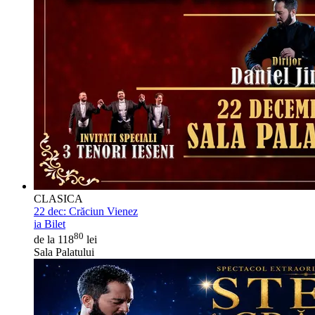
CLASICA
22 dec:
Crăciun Vienez
ia Bilet
80
de la 118
lei
Sala Palatului