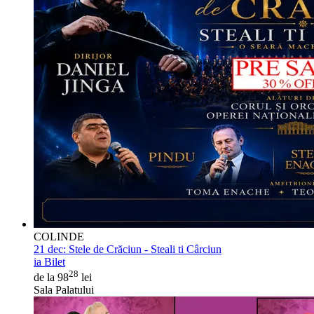
COLINDE
21 dec:
Stele de Crăciun - Steali ti Cârciun
ia Bilet
28
de la 98
lei
Sala Palatului