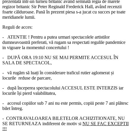
prezentată într-un turneu britanic având semnată regia de marele
regizor britanic Sir Peter Reginald Frederick Hall, având recenzii
foarte călduroase. Pană în prezent piesa s-a jucat cu succes pe toate
meridianele lumii.
Reguli de acces:
- ATENTIE ! Pentru a putea urmari spectacolele artistilor
dumneavoastră preferati, vă rugam sa respectati regulile pandemice
in vigoare la momentul concertului !
- DUPĂ ORA 19:10 NU SE MAI PERMITE ACCESUL ÎN
SALA DE SPECTACOL,
- vă rugăm să luați în considerare traficul rutier aglomerat și
locurile reduse de parcare,
- după începerea spectacolului ACCESUL ESTE INTERZIS iar
locurile își pierd valabilitatea,
- accesul copiilor sub 7 ani nu este permis, copiii peste 7 ani plătesc
bilet întreg.
- CONTRAVALOAREA BILETELOR ACHIZITIONATE,
NU
SE RETURNEAZA
indiferent de motiv si
NU SE FAC EXCEPTII
!!!