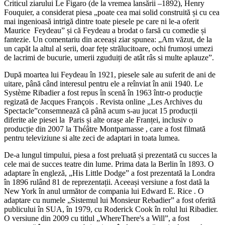
Criticul ziarului Le Figaro (de la vremea lansării –1892), Henry
Fouquier, a considerat piesa „poate cea mai solid construită și cu cea
mai ingenioasă intrigă dintre toate piesele pe care ni le-a oferit
Maurice Feydeau” și că Feydeau a brodat o farsă cu comedie și
fantezie. Un comentariu din aceeași ziar spunea: „Am văzut, de la
un capăt la altul al serii, doar fețe strălucitoare, ochi frumoși umezi
de lacrimi de bucurie, umerii zguduiți de atât râs si multe aplauze”.
După moartea lui Feydeau în 1921, piesele sale au suferit de ani de
uitare, până când interesul pentru ele a reînviat în anii 1940. Le
Système Ribadier a fost repus în scenă în 1963 într-o producție
regizată de Jacques François . Revista online „Les Archives du
Spectacle”consemnează că până acum s-au jucat 15 producții
diferite ale piesei la Paris și alte orașe ale Franței, inclusiv o
producție din 2007 la Théâtre Montparnasse , care a fost filmată
pentru televiziune si alte zeci de adaptari in toata lumea.
De-a lungul timpului, piesa a fost preluată și prezentată cu succes la
cele mai de succes teatre din lume. Prima data la Berlin în 1893. O
adaptare în engleză, „His Little Dodge” a fost prezentată la Londra
în 1896 rulând 81 de reprezentații. Aceeași versiune a fost dată la
New York în anul următor de compania lui Edward E. Rice . O
adaptare cu numele „
Sistemul
lui Monsieur Rebadier” a fost oferită
publicului în SUA, în 1979, cu Roderick Cook în rolul lui Ribadier.
O versiune din 2009 cu titlul „WhereThere's a Will”, a fost