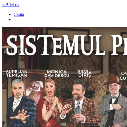
iaBilet.ro
Caută