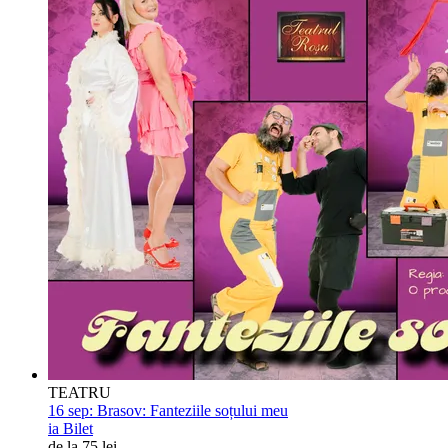
TEATRU
16 sep:
Brasov: Fanteziile soțului meu
ia Bilet
de la 75 lei