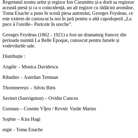
Regretatul nostru artist și regizor Ion Caramitru și-a dorit sa regizeze
această piesă și ca o coincidență, un alt regizor cu rădăcini aromâne,
Toma Enache a puns în scenă piesa autorului, Georges Feydeau, ce
este extrem de cunoscut la noi în țară pentru o altă capodoperă „La
puce à l'oreille– Puricele în ureche”.
Georges Feydeau (1862 - 1921) a fost un dramaturg francez din
perioada numită La Belle Époque, cunoscut pentru farsele și
vodevilurile sale.
Distribuție :
Angèle – Monica Davidescu
Ribadier – Aurelian Temisan
Thommereux – Silviu Biris
Savinet (Sauvignion) – Ovidiu Cuncea
Gusman – Cosmin Vîjeu / Revnic Vasile Marius
Sophie – Kira Hagi
regie - Toma Enache