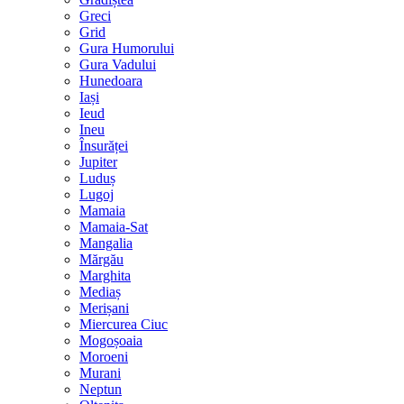
Greci
Grid
Gura Humorului
Gura Vadului
Hunedoara
Iași
Ieud
Ineu
Însurăței
Jupiter
Luduș
Lugoj
Mamaia
Mamaia-Sat
Mangalia
Mărgău
Marghita
Mediaș
Merișani
Miercurea Ciuc
Mogoșoaia
Moroeni
Murani
Neptun