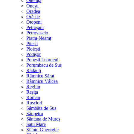
Oltenița
Onești
Oradea
Orăștie
Otopeni
Petroșani
Petrovaselo
Piatra-Neamț
Pitești
Ploiești
Podișor
Popești Leordeni
Porumbacu de Sus
Rădăuți
Râmnicu Sărat
Râmnicu Vâlcea
Reghin
Reșița
Roman
Rusciori
Sâmbăta de Sus
Sânpetru
Sântana de Mureș
Satu Mare
Sfântu Gheorghe