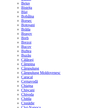
Beiuș
Bistrița
Blaj
Bobâlna
Borsec
Botoșani
Brăila
Brașov
Breb
Brezoi
Bucov
Buftea
Buzău
Călărași
Câmpina
Câmpulung
Câmpulung Moldovenesc
Caracal
Cernavodă
Chiajna
Chișcani
Chișoda
Chitila
Cisnădie
Cluj-Napoca