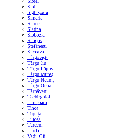
Sibiel
Sibiu
Sighișoara
Simeria
Slănic
Slatina
Slobozia
Snagov
Ștefănești
Suceava
Târgoviște
Târgu Jiu
Târgu Lăpuș
Târgu Mureș
Târgu Neamț
Târgu Ocna
Târnăveni
Techirghiol
Timișoara
Tinca
Toplița
Tulcea
Turceni
Turda
Vadu Oii