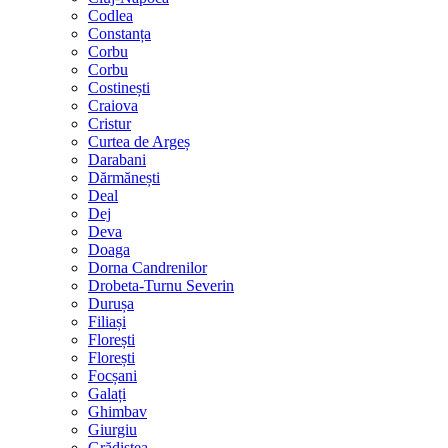
Codlea
Constanța
Corbu
Corbu
Costinești
Craiova
Cristur
Curtea de Argeș
Darabani
Dărmănești
Deal
Dej
Deva
Doaga
Dorna Candrenilor
Drobeta-Turnu Severin
Durușa
Filiași
Florești
Florești
Focșani
Galați
Ghimbav
Giurgiu
Grădiștea