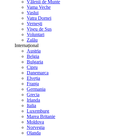
Vălenii de Munte
Vama Veche
Vaslui
Vatra Dornei
Vernești
Vișeu de Sus
Voluntari
Zalău
Internațional
Austria
Belgia
Bulgaria
Cipru
Danemarca
Elveția
Franța
Germania
Grecia
Irlanda
Italia
Luxemburg
Marea Britanie
Moldova
Norvegia
Olanda