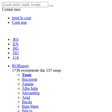
Contul meu
Intră în cont
Cont nou
RO
EN
BG
HU
UA
RO
Brașov
1739 evenimente din 157 orașe
Toate
București
Agapia
Alba Iulia
Alexandria
Arad
Bacău
Baia Mare
Băicoi