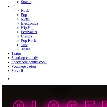
Spania
Stil
Rock
Pop
Metal
Electronica
Hip Hop
Festivaluri
Clasica
Pop Rock
Jazz
Toate
Teatru
Stand-up comedy
Spectacole pentru copii
Vouchere cadou
Servicii