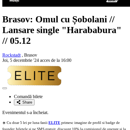
Brasov: Omul cu Șobolani //
Lansare single "Harababura"
// 05.12
Rockstadt
, Brasov
Joi, 5 decembrie '24 acces de la 16:00
Adaugă
la
Comandă bilete
favorite
Share
Evenimentul s-a încheiat.
☀️ Cu doar 5 lei pe luna fanii
ELITE
primesc imagine de profil si badge de
founder, biletele si pe SMS gratuit, discount 10% la comisionul de operare si la