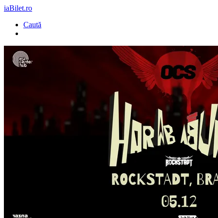
iaBilet.ro
Caută