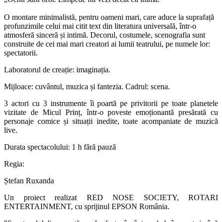
O montare minimalistă, pentru oameni mari, care aduce la suprafață
profunzimile celui mai citit text din literatura universală, într-o
atmosferă sinceră și intimă. Decorul, costumele, scenografia sunt
construite de cei mai mari creatori ai lumii teatrului, pe numele lor:
spectatorii.
Laboratorul de creație: imaginația.
Mijloace: cuvântul, muzica și fantezia. Cadrul: scena.
3 actori cu 3 instrumente îi poartă pe privitorii pe toate planetele
vizitate de Micul Prinț, într-o poveste emoționantă presărată cu
personaje comice și situații inedite, toate acompaniate de muzică
live.
Durata spectacolului: 1 h fără pauză
Regia:
Ștefan Ruxanda
Un proiect realizat RED NOSE SOCIETY, ROTARI
ENTERTAINMENT, cu sprijinul EPSON România.