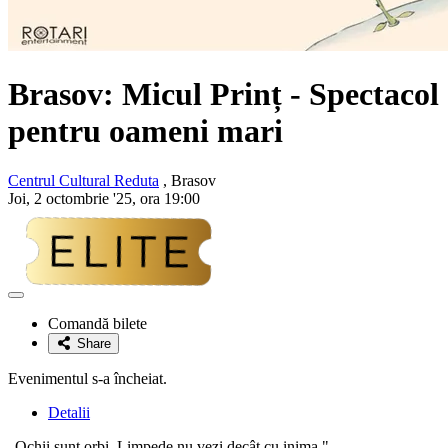
Brasov: Micul Prinț - Spectacol
pentru oameni mari
Centrul Cultural Reduta
, Brasov
Joi, 2 octombrie '25, ora 19:00
Adaugă
la
Comandă bilete
favorite
Share
Evenimentul s-a încheiat.
Detalii
„Ochii sunt orbi. Limpede nu vezi decât cu inima."