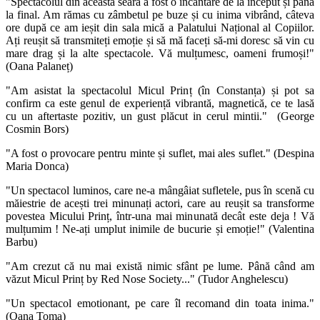
"Spectacolul din această seară a fost o încântare de la început și până
la final. Am rămas cu zâmbetul pe buze și cu inima vibrând, câteva
ore după ce am ieșit din sala mică a Palatului Național al Copiilor.
Ați reușit să transmiteți emoție și să mă faceți să-mi doresc să vin cu
mare drag și la alte spectacole. Vă mulțumesc, oameni frumoși!"
(Oana Palaneț)
"Am asistat la spectacolul Micul Prinț (în Constanța) și pot sa
confirm ca este genul de experiență vibrantă, magnetică, ce te lasă
cu un aftertaste pozitiv, un gust plăcut in cerul mintii." (George
Cosmin Bors)
"A fost o provocare pentru minte și suflet, mai ales suflet." (Despina
Maria Donca)
"Un spectacol luminos, care ne-a mângâiat sufletele, pus în scenă cu
măiestrie de acești trei minunați actori, care au reușit sa transforme
povestea Micului Prinț, într-una mai minunată decât este deja ! Vă
mulțumim ! Ne-ați umplut inimile de bucurie și emoție!" (Valentina
Barbu)
"Am crezut că nu mai există nimic sfânt pe lume. Până când am
văzut Micul Prinț by Red Nose Society..." (Tudor Anghelescu)
"Un spectacol emotionant, pe care îl recomand din toata inima."
(Oana Toma)