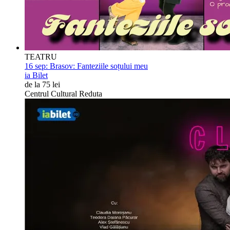
TEATRU
16 sep:
Brasov: Fanteziile soțului meu
ia Bilet
de la 75 lei
Centrul Cultural Reduta