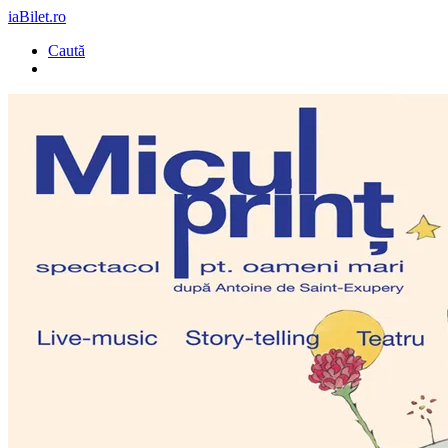
iaBilet.ro
Caută