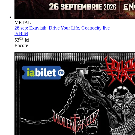
METAL
26 sep:
Exuviath, Drive Your Life, Goatrocity live
ia Bilet
03
53
lei
Encore