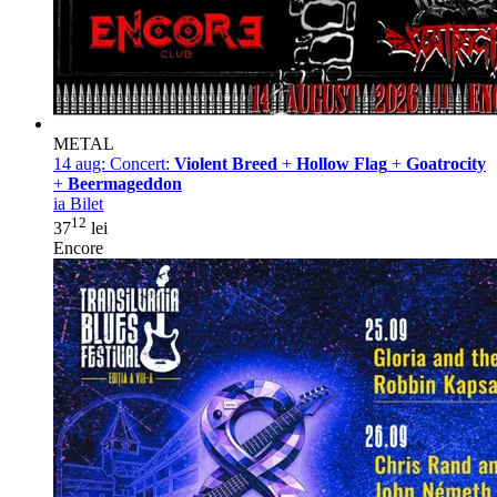
METAL
14 aug:
Concert:
Violent Breed
+
Hollow Flag
+
Goatrocity
+
Beermageddon
ia Bilet
12
37
lei
Encore