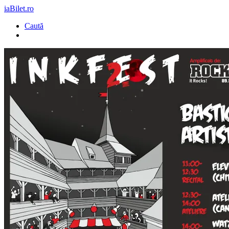
iaBilet.ro
Caută