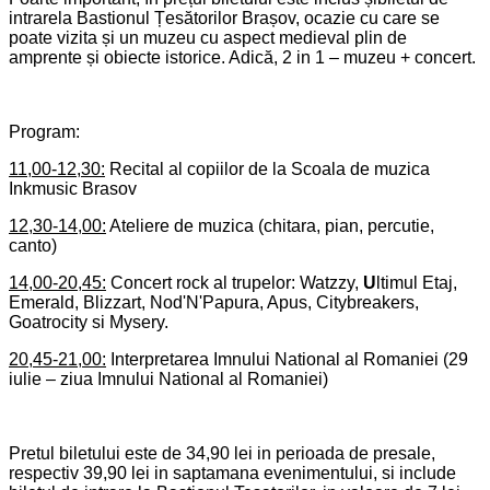
intrare
la Bastionul Țesătorilor Brașov, ocazie cu care se
poate vizita și un muzeu cu aspect medieval plin de
amprente și obiecte istorice. Adică, 2 in 1
–
muzeu + concert.
Program:
11,00-12,30:
Recital al copiilor de la Scoala de muzica
Inkmusic Brasov
12,30-14,00:
Ateliere de muzica (chitara, pian, percutie,
canto)
14,00-2
0,45
:
Concert rock al trupelor: Watzzy,
U
ltimul Etaj,
Emerald, Blizzart, Nod'N'Papura, Apus, Citybreakers,
Goatrocity si Mysery.
2
0
,
45
-21,
00
:
Interpretarea Imnului National al Romaniei (29
iulie – ziua Imnului National al Romaniei)
Pretul biletului este de
34
,90 lei in perioada de presale,
respectiv 39,90 lei in saptamana evenimentului, si include