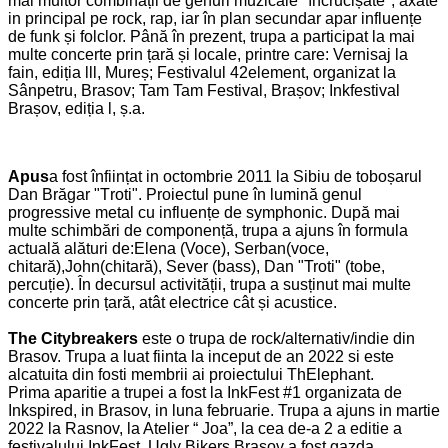
mai multor combinații de genuri muzicale "încrucișate", axate
in principal pe rock, rap, iar în plan secundar apar influențe
de funk și folclor. Până în prezent, trupa a participat la mai
multe concerte prin țară și locale, printre care: Vernisaj la
fain, ediția lll, Mureș; Festivalul 42element, organizat la
Sânpetru, Brasov; Tam Tam Festival, Brașov; Inkfestival
Brașov, ediția l, ș.a.
Apus
a fost
înființat in octombrie 2011 la
S
ibiu de toboșarul
Dan Brăgar "
T
roti". Proiectul pune în lumină genul
progressive metal cu influențe de symphonic. După mai
multe schimbări de componență, trupa a ajuns în formula
actuală alături de:Elena (Voce), Serban(voce,
chitară),John(chitară), Sever (bass), Dan "Troti" (tobe,
percuție). În decursul activității, trupa a susținut mai multe
concerte prin țară, atât electrice cât și acustice.
The Citybreakers
este o trupa de rock/alternativ/indie din
Brasov. Trupa a luat fiinta la inceput de an 2022 si este
alcatuita din fosti membrii ai proiectului ThElephant.
Prima aparitie a trupei a fost la InkFest #1 organizata de
Inkspired, in Brasov, in luna februarie. Trupa a ajuns in martie
2022 la Rasnov, la Atelier “ Joa”, la cea de-a 2 a editie a
festivalului InkFest. Ugly Bikers Brasov a fost gazda