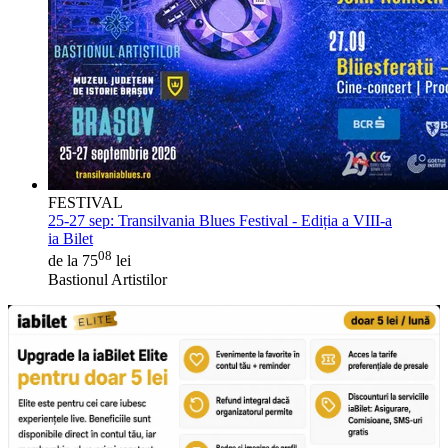
FESTIVAL
25-27 sep:
Transilvania Blues Festival - Ediția a VIII-a
ia Bilet
08
de la 75
lei
Bastionul Artistilor