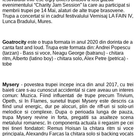
evenimentului “Charity Jam Session” la care au participat si
membrii trupei pe 14 Mai, alaturi de alte trupe brasovene.
Trupa a concertat si in cadrul festivalului Vernisaj LA FAIN IV,
Lunca Bradului, Mures.
Goatrocity
este o trupa formata in anul 2020 din dorinta de a
canta fast and loud. Trupa este formata din: Andrei Popescu
(tarzan) - Bass si voce, Neagu George (batranu) - chitara
ritm, Alberto (latino boy) - chitara solo, Alex Petre (petrica) -
tobe
Mysery
- povestea trupei incepe inca din anul 2017, cu trei
baieti care s-au cunoscut accidental si care aveau un interes
comun: Muzica. Fiind influentati de trupe precum Trivium,
Opeth, si In Flames, sunetul trupei Mysery este descris ca
fiind unul energic, dur pe alocuri, plin de riff-uri si solo-uri
melodice si complexe. Dupa o perioada lunga de pauza,
trupa Mysery revine in forta, pregatiti sa asalteze scena
metalului romanesc. In componenta actuala ii regasim pe cei
trei tineri
fondatori
: Remus Hoisan la chitara ritm si voce
principala, Alexandru Farcas la chitara solo si backing vocals