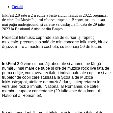
Detalii
InkFest 2.0 este a 2-a ediție a festivalului născut în 2022, organizat
de către InkMusic în jurul câtorva trupe din Brașov, mai mult sau
mai puțin underground, și care se va desfășura în data de 29 iulie
2023 la Bastionul Artiștilor din Brașov.
Proiectul
Inkmusic cuprinde s
ă
li de cursuri
ș
i repeti
ț
ii
muzicale, precum
ș
i o sal
ă
de miniconcerte folk, rock, bluez
& jazz,
î
ntr-o
atmosferă
cochet
ă,
cu scen
ă
ș
i 50
de
locuri.
InkFest 2.0
vine cu nout
ăț
i absolute
ș
i anume, pe l
â
ng
ă
num
ă
rul mai mare de trupe
ș
i ore de muzica rock live
față de
prima ediție
, vom avea recital
uri
individual
e
al
e
copiilor
ș
i al
e
trupelor de copii care studiaz
ă
la
Ș
coala de Muzic
ă
InkMusic
;
apoi,
ateliere de muzic
ă
dar
ș
i interpretarea
î
n
versiune rock
a Imnului National al Romaniei, de c
ă
tre
membrii trupelor concertante (29 iulie este data Imnului
Na
ț
ional al Rom
â
niei).
Foarte important, î
n prețul biletului este
inclus și
biletul de