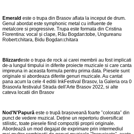
Emerald
este
o trupa din Brasov aflata la inceput de drum.
Genul abordat este symphonic metal cu influente de
metalcore si progressive.
T
rupa este formata din Cristina
Florentina: vocal și clape, Rău Bogdan:tobe, Ungureanu
Robert:chitara, Bidu Bogdan:chitara
Blizzar
d
este o trupa de rock ai carei membrii au fost implicati
de-a lungul timpului in diferite proiecte muzicale si care canta
impreuna in aceasta formula pentru prima data. Piesele sunt
originale si abordeaza diferite genuri muzicale. Au cantat
pana acum la cele
4
editii InkFestival Brasov, la Galeria ora 0
Brasovla festivalul Strada dell'Arte Brasov 2022, si alte
cateva locatii din Brasov
Nod'N'Papură
este o trupă brașoveană foarte "colorata" din
punct de vedere muzical. Deține un repertoriu diversificat
stilistic, toate piesele fiind compoziții proprii originale.
Abordează un mod degajat de exprimare prin intermediul