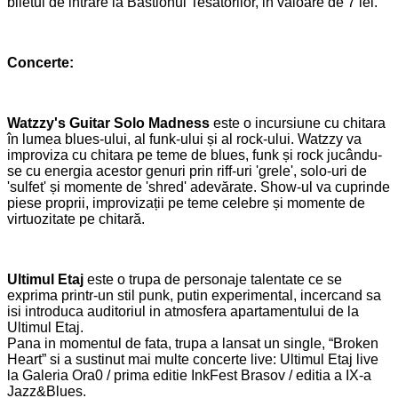
biletul de intrare
la
Bastionul Tesatorilor, in valoare de 7 lei.
Concerte
:
Watzzy's Guitar Solo Madness
este o incursiune cu chitara
în lumea blues-ului, al funk-ului și al rock-ului. Watzzy va
improviza cu chitara pe teme de blues, funk și rock jucându-
se cu energia acestor genuri prin riff-uri 'grele', solo-uri de
'sulfet' și momente de 'shred' adevărate. Show-ul va cuprinde
piese proprii, improvizații pe teme celebre și momente de
virtuozitate pe chitară.
Ultimul Etaj
este o trupa de personaje talentate ce se
exprima printr-un stil punk, putin experimental, incercand sa
isi introduca auditoriul in atmosfera apartamentului de la
Ultimul Etaj.
Pana in momentul de fata, trupa a lansat un single, “Broken
Heart” si a sustinut mai multe concerte live: Ultimul Etaj live
la Galeria Ora0 /
prima
editie InkFest Brasov / editia a IX-a
Jazz&Blues.