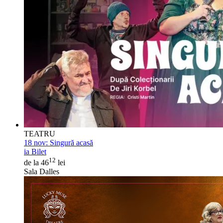
TEATRU
18 nov:
Singură acasă
ia Bilet
12
de la 46
lei
Sala Dalles