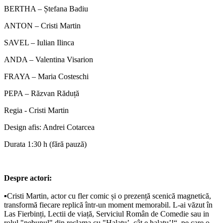
BERTHA –
Ștefana
Badiu
ANTON – Cristi Martin
SAVEL – Iulian Ilinca
ANDA – Valentina Visarion
FRAYA – Maria Costeschi
PEPA – Răzvan Răduță
Regia - Cristi Martin
Design afis: Andrei Cotarcea
Durata 1:30 h (fără pauză)
Despre actori:
▪️Cristi Martin, actor cu fler comic și o prezență scenică magnetică,
transformă fiecare replică într-un moment memorabil. L-ai văzut în
Las Fierbinți, Lectii de viață, Serviciul Român de Comedie sau in
rolul "nebunul" din reclama cu "Halatu’, cât e halatu’!“, pe care o