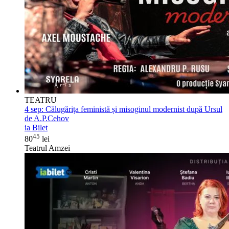
TEATRU
4 sep:
Călugărița feministă și misoginul modernist după Ursul
de A.P.Cehov
ia Bilet
45
80
lei
Teatrul Amzei