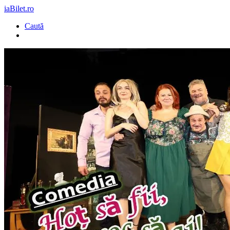
iaBilet.ro
Caută