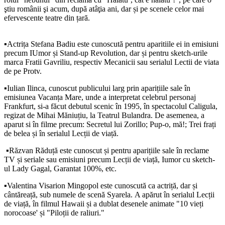
ştiu românii şi acum, după atâţia ani, dar și pe scenele celor mai
efervescente teatre din țară.
▪️Actrița Stefana Badiu este cunoscută pentru aparitiile ei in emisiuni
precum IUmor și Stand-up Revolution, dar și pentru sketch-urile
marca Fratii Gavriliu, respectiv Mecanicii sau serialul Lectii de viata
de pe Protv.
▪️Iulian Ilinca, cunoscut publicului larg prin aparițiile sale în
emisiunea Vacanța Mare, unde a interpretat celebrul personaj
Frankfurt, si-a făcut debutul scenic în 1995, în spectacolul Caligula,
regizat de Mihai Măniuțiu, la Teatrul Bulandra. De asemenea, a
aparut si
în filme precum: Secretul lui Zorillo; Pup-o, mă!; Trei frați
de belea și în serialul Lecții de viață.
▪️Răzvan Răduță
este cunoscut și pentru aparițiile sale în reclame
TV și seriale sau emisiuni precum Lecții de viață, I
umor cu sketch-
ul
Lady Gagal
, Garantat 100%, etc.
▪️Valentina Visarion Mingopol este cunoscută ca actriță, dar și
cântăreață, sub numele de scenă Syarela.
A apărut în serialul Lecții
de viață, în filmul Hawaii și a dublat desenele animate "10 vieți
norocoase' și "Piloții de raliuri."