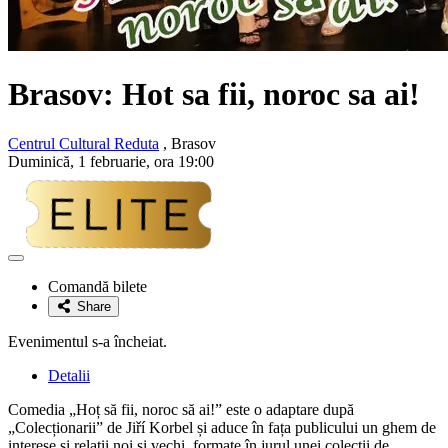
Brasov: Hot sa fii, noroc sa ai!
Centrul Cultural Reduta
, Brasov
Duminică, 1 februarie, ora 19:00
Adaugă
la
Comandă bilete
favorite
Share
Evenimentul s-a încheiat.
Detalii
Comedia „Hoț să fii, noroc să ai!” este o adaptare după
„Colecționarii” de Jiří Korbel și aduce în fața publicului un ghem de
interese și relații noi și vechi, formate în jurul unei colecții de