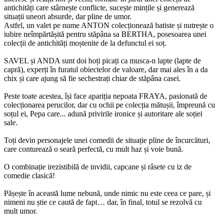
antichități care stârnește conflicte, sucește mințile și generează
situații uneori absurde, dar pline de umor.
Astfel, un valet pe nume ANTON colecționează batiste și nutrește o
iubire neîmpărtășită pentru stăpâna sa BERTHA, posesoarea unei
colecții de antichități moștenite de la defunctul ei soț.
SAVEL și ANDA sunt doi hoți picați ca musca-n lapte (lapte de
capră), experți în furatul obiectelor de valoare, dar mai ales în a da
chix și care ajung să fie sechestrați chiar de stăpâna casei.
Peste toate acestea, își face apariția nepoata FRAYA, pasionată de
colecționarea perucilor, dar cu ochii pe colecția mătușii, împreună cu
soțul ei, Pepa care... adună privirile ironice și autoritare ale soției
sale.
Toți devin personajele unei comedii de situație pline de încurcături,
care conturează o seară perfectă, cu mult haz și voie bună.
O combinație irezistibilă de invidii, capcane și râsete cu iz de
comedie clasică!
Pășește în această lume nebună, unde nimic nu este ceea ce pare, și
nimeni nu știe ce caută de fapt… dar, în final, totul se rezolvă cu
mult umor.