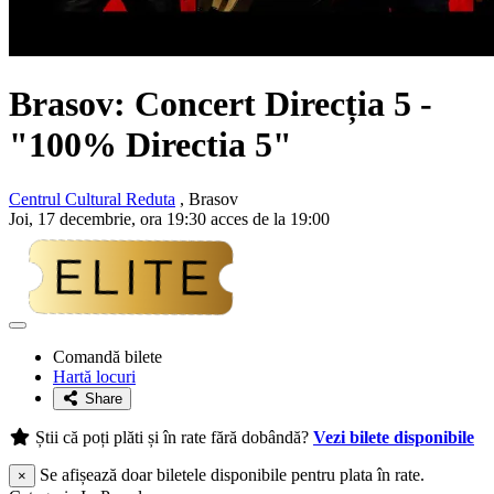
Brasov: Concert Direcția 5 -
"100% Directia 5"
Centrul Cultural Reduta
, Brasov
Joi, 17 decembrie, ora 19:30 acces de la 19:00
Adaugă
la
Comandă bilete
favorite
Hartă locuri
Share
Știi că poți plăti și în rate fără dobândă?
Vezi bilete disponibile
Se afișează doar biletele disponibile pentru plata în rate.
×