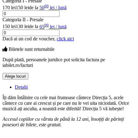
Categoria I - Presale
00
170 lei
150 lei
de la
50
lei / lună
Categoria II - Presale
00
150 lei
130 lei
de la
65
lei / lună
Dacă ai un cod de voucher,
click aici
Biletele sunt
returnabile
După plată, persoanele juridice pot solicita factura pe
iabilet.ro/facturi
Alege locuri
Doar o mică verificare
Detalii
Îți dăm întâlnire cu cele mai frumoase cântece Direcția 5, acele
cântece cu care ai crescut și pe care nu le vei uita niciodată. Orice
muzică ați asculta, a noastră este diferită! Direcția 5 vă iubește!
Accesul copiilor cu vârsta de până la 12 ani, însoțiți de părinți
posesori de bilete, este gratuit.