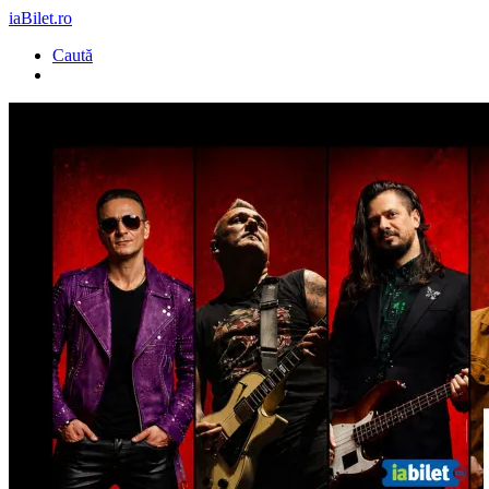
iaBilet.ro
Caută