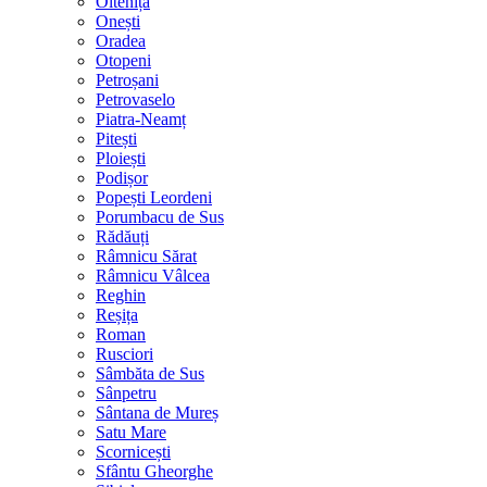
Oltenița
Onești
Oradea
Otopeni
Petroșani
Petrovaselo
Piatra-Neamț
Pitești
Ploiești
Podișor
Popești Leordeni
Porumbacu de Sus
Rădăuți
Râmnicu Sărat
Râmnicu Vâlcea
Reghin
Reșița
Roman
Rusciori
Sâmbăta de Sus
Sânpetru
Sântana de Mureș
Satu Mare
Scornicești
Sfântu Gheorghe