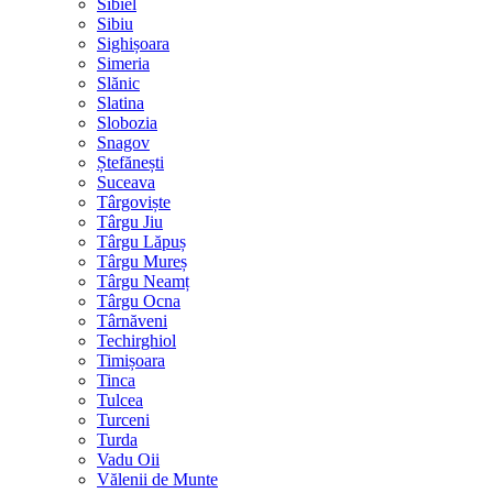
Sibiel
Sibiu
Sighișoara
Simeria
Slănic
Slatina
Slobozia
Snagov
Ștefănești
Suceava
Târgoviște
Târgu Jiu
Târgu Lăpuș
Târgu Mureș
Târgu Neamț
Târgu Ocna
Târnăveni
Techirghiol
Timișoara
Tinca
Tulcea
Turceni
Turda
Vadu Oii
Vălenii de Munte