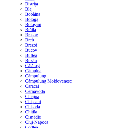
Bistrița
Blaj
Bobâlna
Bologa
Botoșani
Brăila
Brașov
Breb
Brezoi
Bucov
Buftea
Buzău
Călărași
Câmpina
Câmpulung
Câmpulung Moldovenesc
Caracal
Cernavodă
Chiajna
Chișcani
Chișoda
Chitila
Cisnădie
Cluj-Napoca
Codlea