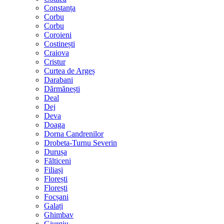
Constanța
Corbu
Corbu
Coroieni
Costinești
Craiova
Cristur
Curtea de Argeș
Darabani
Dărmănești
Deal
Dej
Deva
Doaga
Dorna Candrenilor
Drobeta-Turnu Severin
Durușa
Fălticeni
Filiași
Florești
Florești
Focșani
Galați
Ghimbav
Giurgiu