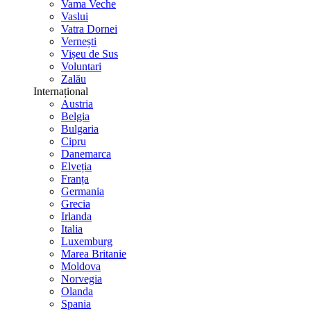
Vama Veche
Vaslui
Vatra Dornei
Vernești
Vișeu de Sus
Voluntari
Zalău
Internațional
Austria
Belgia
Bulgaria
Cipru
Danemarca
Elveția
Franța
Germania
Grecia
Irlanda
Italia
Luxemburg
Marea Britanie
Moldova
Norvegia
Olanda
Spania