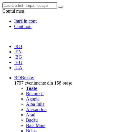
Contul meu
Intră în cont
Cont nou
RO
EN
BG
HU
UA
RO
Brașov
1797 evenimente din 156 orașe
Toate
București
Agapia
Alba Iulia
Alexandria
Arad
Bacău
Baia Mare
Beiuș