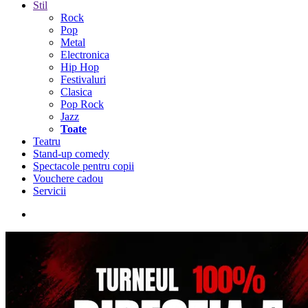
Stil
Rock
Pop
Metal
Electronica
Hip Hop
Festivaluri
Clasica
Pop Rock
Jazz
Toate
Teatru
Stand-up comedy
Spectacole pentru copii
Vouchere cadou
Servicii