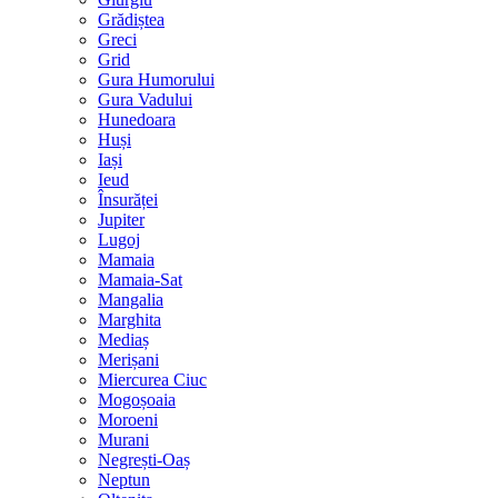
Grădiștea
Greci
Grid
Gura Humorului
Gura Vadului
Hunedoara
Huși
Iași
Ieud
Însurăței
Jupiter
Lugoj
Mamaia
Mamaia-Sat
Mangalia
Marghita
Mediaș
Merișani
Miercurea Ciuc
Mogoșoaia
Moroeni
Murani
Negrești-Oaș
Neptun