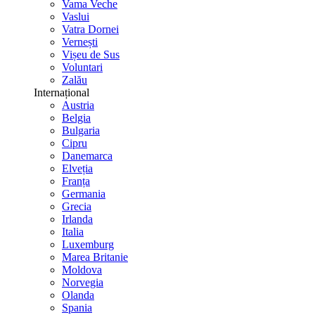
Vama Veche
Vaslui
Vatra Dornei
Vernești
Vișeu de Sus
Voluntari
Zalău
Internațional
Austria
Belgia
Bulgaria
Cipru
Danemarca
Elveția
Franța
Germania
Grecia
Irlanda
Italia
Luxemburg
Marea Britanie
Moldova
Norvegia
Olanda
Spania