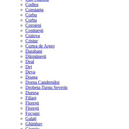
Codlea
Constanța
Corbu
Corbu
Coroieni
Costinești
Craiova
Cristur
Curtea de Argeș
Darabani
Dărmănești
Deal
Dej
Deva
Doaga
Dorna Candrenilor
Drobeta-Turnu Severin
Durușa
Filiași
Florești
Florești
Focșani
Galați
Ghimbav
Giurgiu