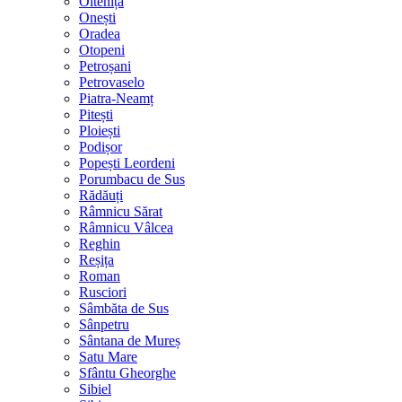
Oltenița
Onești
Oradea
Otopeni
Petroșani
Petrovaselo
Piatra-Neamț
Pitești
Ploiești
Podișor
Popești Leordeni
Porumbacu de Sus
Rădăuți
Râmnicu Sărat
Râmnicu Vâlcea
Reghin
Reșița
Roman
Rusciori
Sâmbăta de Sus
Sânpetru
Sântana de Mureș
Satu Mare
Sfântu Gheorghe
Sibiel