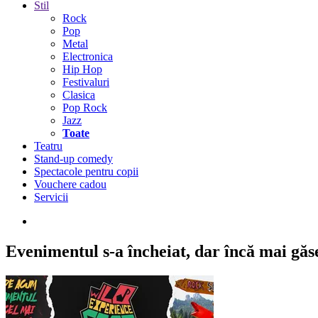
Stil
Rock
Pop
Metal
Electronica
Hip Hop
Festivaluri
Clasica
Pop Rock
Jazz
Toate
Teatru
Stand-up comedy
Spectacole pentru copii
Vouchere cadou
Servicii
Evenimentul s-a încheiat,
dar încă mai găseș