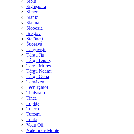
Sibiu
Sighișoara
Simeria
Slănic
Slatina
Slobozia
Snagov
Ștefănești
Suceava
Târgoviște
Târgu Jiu
Târgu Lăpuș
Târgu Mureș
Târgu Neamț
Târgu Ocna
Târnăveni
Techirghiol
Timișoara
Tinca
Toplița
Tulcea
Turceni
Turda
Vadu Oii
Vălenii de Munte