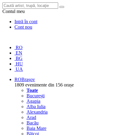
Contul meu
Intră în cont
Cont nou
RO
EN
BG
HU
UA
RO
Brașov
1809 evenimente din 156 orașe
Toate
București
Agapia
Alba Iulia
Alexandria
Arad
Bacău
Baia Mare
Băicoi