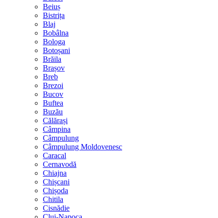
Beiuș
Bistrița
Blaj
Bobâlna
Bologa
Botoșani
Brăila
Brașov
Breb
Brezoi
Bucov
Buftea
Buzău
Călărași
Câmpina
Câmpulung
Câmpulung Moldovenesc
Caracal
Cernavodă
Chiajna
Chișcani
Chișoda
Chitila
Cisnădie
Cluj-Napoca