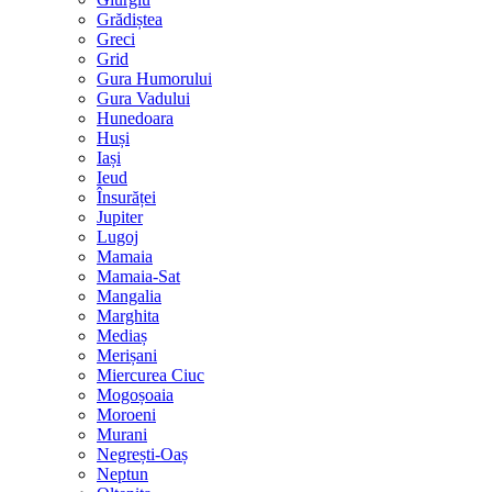
Grădiștea
Greci
Grid
Gura Humorului
Gura Vadului
Hunedoara
Huși
Iași
Ieud
Însurăței
Jupiter
Lugoj
Mamaia
Mamaia-Sat
Mangalia
Marghita
Mediaș
Merișani
Miercurea Ciuc
Mogoșoaia
Moroeni
Murani
Negrești-Oaș
Neptun