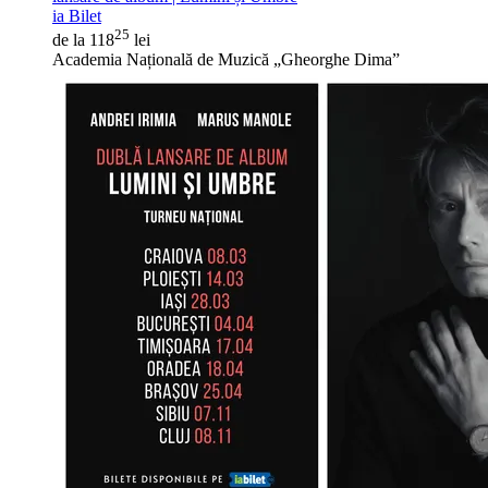
ia Bilet
25
de la 118
lei
Academia Națională de Muzică „Gheorghe Dima”