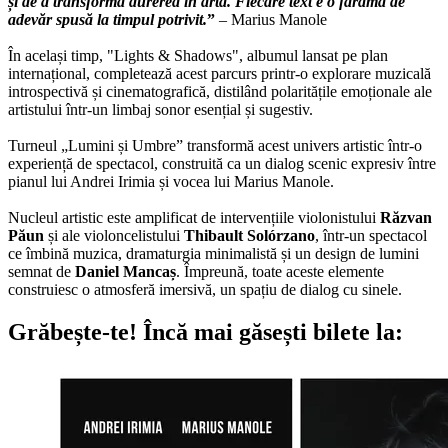
și de a transforma durerea în artă. Fiecare text e o fărâmă de
adevăr spusă la timpul potrivit.
”
– Marius Manole
În același timp, "Lights & Shadows", albumul lansat pe plan
internațional, completează acest parcurs printr-o explorare muzicală
introspectivă și cinematografică, distilând polaritățile emoționale ale
artistului într-un limbaj sonor esențial și sugestiv.
Turneul „Lumini și Umbre” transformă acest univers artistic într-o
experiență de spectacol, construită ca un dialog scenic expresiv între
pianul lui Andrei Irimia și vocea lui Marius Manole.
Nucleul artistic este amplificat de intervențiile violonistului
Răzvan
Păun
și ale violoncelistului
Thibault Solórzano
, într-un spectacol
ce îmbină muzica, dramaturgia minimalistă și un design de lumini
semnat de
Daniel Mancaș
. Împreună, toate aceste elemente
construiesc o atmosferă imersivă, un spațiu de dialog cu sinele.
Grăbește-te!
Încă mai găsești bilete la: