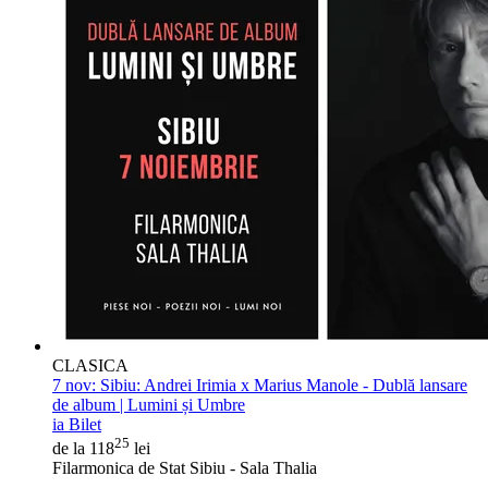
CLASICA
7 nov:
Sibiu: Andrei Irimia x Marius Manole - Dublă lansare
de album | Lumini și Umbre
ia Bilet
25
de la 118
lei
Filarmonica de Stat Sibiu - Sala Thalia