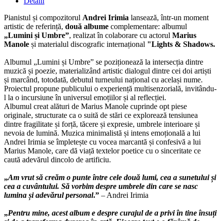
Detalii
Pianistul și compozitorul
Andrei Irimia
lansează, într-un moment
artistic de referință,
două albume
complementare: albumul
„Lumini și Umbre”
, realizat în colaborare cu actorul
Marius
Manole
și materialul discografic internațional
"Lights & Shadows.
Albumul „Lumini și Umbre” se poziționează la intersecția dintre
muzică și poezie, materializând artistic dialogul dintre cei doi artiști
și marcând, totodată, debutul turneului național cu același nume.
Proiectul propune publicului o experiență multisenzorială, invitându-
l la o incursiune în universul emoțiilor și al reflecției.
Albumul creat alături de Marius Manole cuprinde opt piese
originale, structurate ca o suită de stări ce explorează tensiunea
dintre fragilitate și forță, tăcere și expresie, umbrele interioare și
nevoia de lumină. Muzica minimalistă și intens emoțională a lui
Andrei Irimia se împletește cu vocea marcantă și confesivă a lui
Marius Manole, care dă viață textelor poetice cu o sinceritate ce
caută adevărul dincolo de artificiu.
„
Am vrut să creăm o punte între cele două lumi, cea a sunetului și
cea a cuvântului. Să vorbim despre umbrele din care se nasc
lumina și adevărul personal
.”
– Andrei Irimia
„
Pentru mine, acest album e despre curajul de a privi în tine însuți