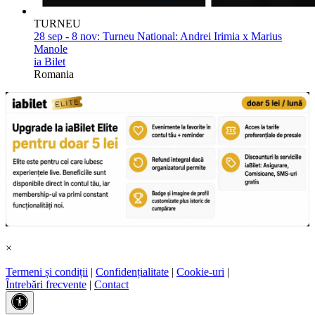
TURNEU
28 sep - 8 nov:
Turneu National: Andrei Irimia x Marius
Manole
ia Bilet
Romania
×
Termeni și condiții
|
Confidențialitate
|
Cookie-uri
|
Întrebări frecvente
|
Contact