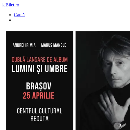
iaBilet.ro
Caută