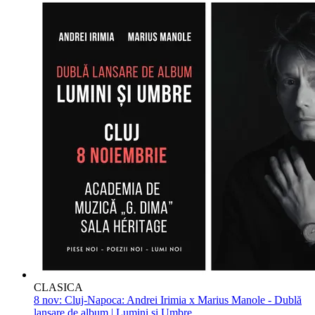
CLASICA
8 nov:
Cluj-Napoca: Andrei Irimia x Marius Manole - Dublă
lansare de album | Lumini și Umbre