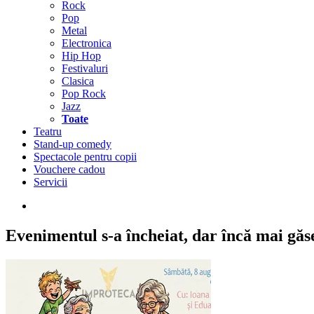
Rock
Pop
Metal
Electronica
Hip Hop
Festivaluri
Clasica
Pop Rock
Jazz
Toate
Teatru
Stand-up comedy
Spectacole pentru copii
Vouchere cadou
Servicii
Evenimentul s-a încheiat,
dar încă mai găseș