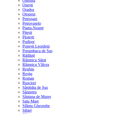
Oltenița
Onești
Oradea
Otopeni
Petroșani
Petrovaselo
Piatra-Neamț
Pitești
Ploiești
Podișor
Popești Leordeni
Porumbacu de Sus
Rădăuți
Râmnicu Sărat
Râmnicu Vâlcea
Reghin
Reșița
Roman
Rusciori
Sâmbăta de Sus
Sânpetru
Sântana de Mureș
Satu Mare
Sfântu Gheorghe
Sibiel