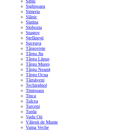
Sibiu
Sighișoara
Simeria
Slănic
Slatina
Slobozia
Snagov
Ștefănești
Suceava
Târgoviște
Târgu Jiu
Târgu Lăpuș
Târgu Mureș
Târgu Neamț
Târgu Ocna
Târnăveni
Techirghiol
Timișoara
Tinca
Tulcea
Turceni
Turda
Vadu Oii
Vălenii de Munte
Vama Veche