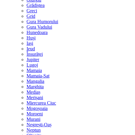
Grădiștea
Greci
Grid
Gura Humorului
Gura Vadului
Hunedoara
Huși
Iași
Ieud
Însurăței
Jupiter
Lugoj
Mamaia
Mamaia-Sat
Mangalia
Marghita
Mediaș
Merișani
Miercurea Ciuc
Mogoșoaia
Moroeni
Murani
Negrești-Oaș
Neptun