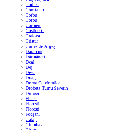
Codlea
Constanța
Corbu
Corbu
Coroieni
Costinești
Craiova
Cristur
Curtea de Argeș
Darabani
Dărmănești
Deal
Dej
Deva
Doaga
Dorna Candrenilor
Drobeta-Turnu Severin
Durușa
Filiași
Florești
Florești
Focșani
Galați
Ghimbav
Giurgiu