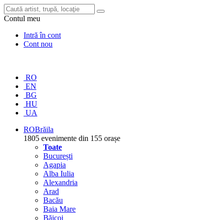
Contul meu
Intră în cont
Cont nou
RO
EN
BG
HU
UA
RO
Brăila
1805 evenimente din 155 orașe
Toate
București
Agapia
Alba Iulia
Alexandria
Arad
Bacău
Baia Mare
Băicoi