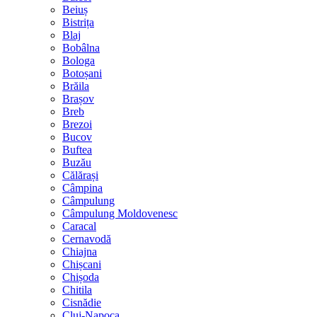
Beiuș
Bistrița
Blaj
Bobâlna
Bologa
Botoșani
Brăila
Brașov
Breb
Brezoi
Bucov
Buftea
Buzău
Călărași
Câmpina
Câmpulung
Câmpulung Moldovenesc
Caracal
Cernavodă
Chiajna
Chișcani
Chișoda
Chitila
Cisnădie
Cluj-Napoca