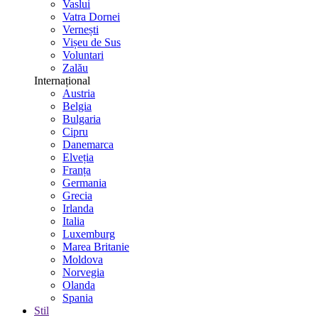
Vaslui
Vatra Dornei
Vernești
Vișeu de Sus
Voluntari
Zalău
Internațional
Austria
Belgia
Bulgaria
Cipru
Danemarca
Elveția
Franța
Germania
Grecia
Irlanda
Italia
Luxemburg
Marea Britanie
Moldova
Norvegia
Olanda
Spania
Stil