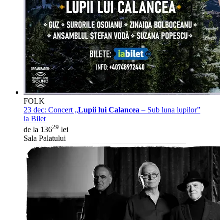
FOLK
23 dec:
Concert „
Lupii lui Calancea
– Sub luna lupilor”
ia Bilet
29
de la 136
lei
Sala Palatului