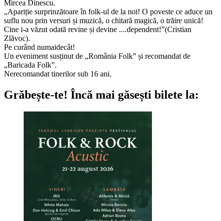
Mircea Dinescu.
„Apariție surprinzătoare în folk-ul de la noi! O poveste ce aduce un
suflu nou prin versuri și muzică, o chitară magică, o trăire unică!
Cine i-a văzut odată revine și devine ....dependent!”(Cristian
Zlăvoc).
Pe curând numaidecât!
Un eveniment susținut de „România Folk” și recomandat de
„Baricada Folk”.
Nerecomandat tinerilor sub 16 ani.
Grăbește-te!
Încă mai găsești bilete la: