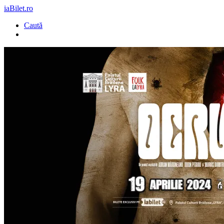
iaBilet.ro
Caută