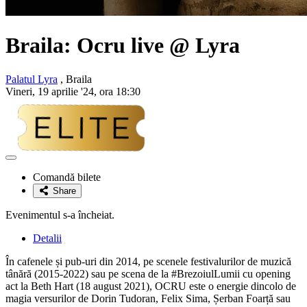
Braila:
Ocru
live @ Lyra
Palatul Lyra
, Braila
Vineri, 19 aprilie '24, ora 18:30
Adaugă
la
Comandă bilete
favorite
Share
Evenimentul s-a încheiat.
Detalii
În cafenele și pub-uri din 2014, pe scenele festivalurilor de muzică
tânără (2015-2022) sau pe scena de la #BrezoiulLumii cu opening
act la Beth Hart (18 august 2021), OCRU este o energie dincolo de
magia versurilor de Dorin Tudoran, Felix Sima, Șerban Foarță sau