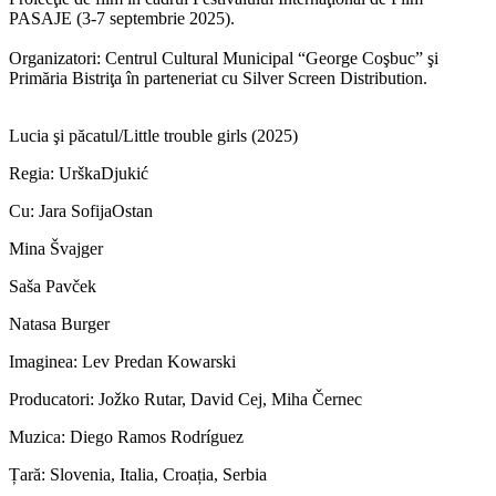
PASAJE (3-7 septembrie 2025).
Organizatori: Centrul Cultural Municipal “George Coşbuc” şi
Primăria Bistriţa în parteneriat cu Silver Screen Distribution.
Lucia şi păcatul/Little trouble girls (2025)
Regia: UrškaDjukić
Cu: Jara SofijaOstan
Mina Švajger
Saša Pavček
Natasa Burger
Imaginea: Lev Predan Kowarski
Producatori: Jožko Rutar, David Cej, Miha Černec
Muzica: Diego Ramos Rodríguez
Țară: Slovenia, Italia, Croația, Serbia