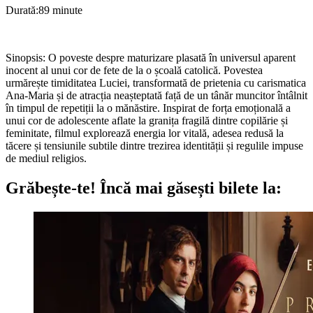
Durată:89 minute
Sinopsis: O poveste despre maturizare plasată în universul aparent
inocent al unui cor de fete de la o școală catolică. Povestea
urmărește timiditatea Luciei, transformată de prietenia cu carismatica
Ana-Maria și de atracția neașteptată față de un tânăr muncitor întâlnit
în timpul de repetiții la o mănăstire. Inspirat de forța emoțională a
unui cor de adolescente aflate la granița fragilă dintre copilărie și
feminitate, filmul explorează energia lor vitală, adesea redusă la
tăcere și tensiunile subtile dintre trezirea identității și regulile impuse
de mediul religios.
Grăbește-te!
Încă mai găsești bilete la: