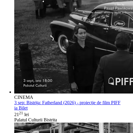
CINEMA
3 sep:
Bistrița: Fatherland (2026) - proiecţie de film PIFF
ia Bilet
21
21
lei
Palatul Culturii Bistrita