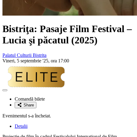
Bistriţa: Pasaje Film Festival –
Lucia şi păcatul (2025)
Palatul Culturii Bistrita
Vineri, 5 septembrie '25, ora 17:00
Adaugă
la
Comandă bilete
favorite
Share
Evenimentul s-a încheiat.
Detalii
Proiecţie de film în cadrul Festivalului Internaţional de Film