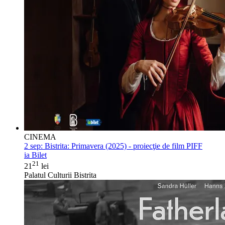
CINEMA
2 sep:
Bistrita: Primavera (2025) - proiecţie de film PIFF
ia Bilet
21
21
lei
Palatul Culturii Bistrita