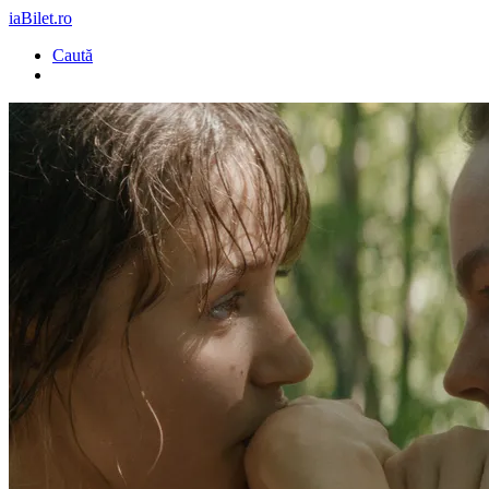
iaBilet.ro
Caută