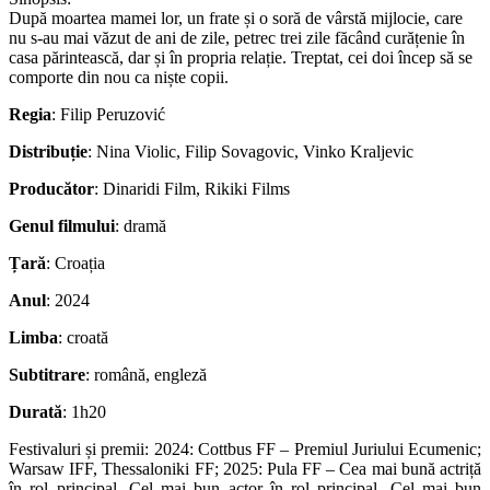
După moartea mamei lor, un frate și o soră de vârstă mijlocie, care
nu s-au mai văzut de ani de zile, petrec trei zile făcând curățenie în
casa părintească, dar și în propria relație. Treptat, cei doi încep să se
comporte din nou ca niște copii.
Regia
: Filip Peruzović
Distribuție
: Nina Violic, Filip Sovagovic, Vinko Kraljevic
Producător
: Dinaridi Film, Rikiki Films
Genul filmului
: dramă
Țară
: Croația
Anul
: 2024
Limba
: croată
Subtitrare
: română, engleză
Durată
: 1h20
Festivaluri și premii: 2024: Cottbus FF – Premiul Juriului Ecumenic;
Warsaw IFF, Thessaloniki FF; 2025: Pula FF – Cea mai bună actriță
în rol principal, Cel mai bun actor în rol principal, Cel mai bun