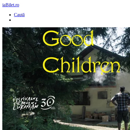
iaBilet.ro
Caută