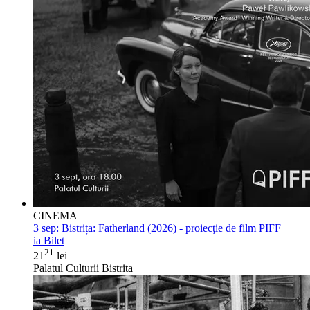
CINEMA
3 sep:
Bistrița: Fatherland (2026) - proiecţie de film PIFF
ia Bilet
21
21
lei
Palatul Culturii Bistrita