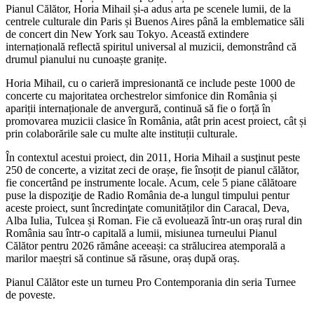
Pianul Călător, Horia Mihail și-a adus arta pe scenele lumii, de la
centrele culturale din Paris și Buenos Aires până la emblematice săli
de concert din New York sau Tokyo. Această extindere
internațională reflectă spiritul universal al muzicii, demonstrând că
drumul pianului nu cunoaște granițe.
Horia Mihail, cu o carieră impresionantă ce include peste 1000 de
concerte cu majoritatea orchestrelor simfonice din România și
apariții internaționale de anvergură, continuă să fie o forță în
promovarea muzicii clasice în România, atât prin acest proiect, cât și
prin colaborările sale cu multe alte instituții culturale.
În contextul acestui proiect, din 2011, Horia Mihail a susţinut peste
250 de concerte, a vizitat zeci de orașe, fie însoțit de pianul călător,
fie concertând pe instrumente locale. Acum, cele 5 piane călătoare
puse la dispoziţie de Radio România de-a lungul timpului pentur
aceste proiect, sunt încredinţate comunităților din Caracal, Deva,
Alba Iulia, Tulcea și Roman. Fie că evoluează într-un oraș rural din
România sau într-o capitală a lumii, misiunea turneului Pianul
Călător pentru 2026 rămâne aceeași: ca strălucirea atemporală a
marilor maeștri să continue să răsune, oraș după oraș.
Pianul Călător este un turneu Pro Contemporania din seria Turnee
de poveste.