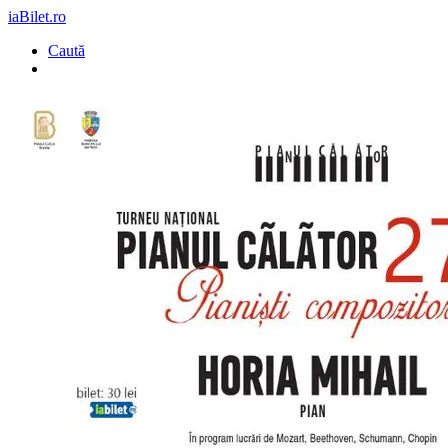
iaBilet.ro
Caută