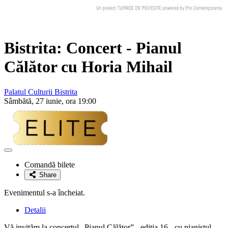
Bistrita: Concert - Pianul
Călător cu
Horia Mihail
Palatul Culturii Bistrita
Sâmbătă, 27 iunie, ora 19:00
Adaugă
la
Comandă bilete
favorite
Share
Evenimentul s-a încheiat.
Detalii
Vă invităm la concertul „Pianul Călător” - ediţia 16 - cu pianistul