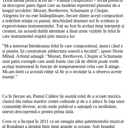
Tema aleasă pentru acest an – Pianiști compozitori – invită publicul
să descopere patru figuri care au modelat repertoriul pianului de-a
lungul secolelor: Mozart, Beethoven, Schumann şi Chopin.
Alegerea lor nu este întâmplătoare, fiecare dintre acești compozitori
a redefinit relația cu pianul, deschizând drumuri noi în scriitura și
expresivitatea instrumentului. Toți au fost în același timp interpreți și
creatori, iar această dublă identitate a lăsat urme vizibile în felul în
care instrumentul respiră prin muzica lor.
”
M-a interesat întotdeauna felul în care compozitorul, atunci când e
și pianist, își construiește arhitectura sonoră a lucrării”, spune Horia
Mihail. Artistul adaugă: ”Mozart, Beethoven, Chopin și Schumann
sunt patru exemple care arată foarte clar cât de diferit poate vorbi
același instrument în funcție de temperamentul celui care îl atinge.
Mi-am dorit ca această ediție să fie și o invitație la a observa aceste
nuanțe.”
Ca în fiecare an, Pianul Călător își asumă rolul de a scoate muzica
clasică din rutina marilor centre culturale și de a o aduce în fața unor
comunități diverse, acolo unde publicul o așteaptă cu nerăbdare,
uneori descoperind-o pentru prima dată.
Ceea ce a început în 2011 ca un omagiu adus patrimoniului muzical
al României a depășit între timp granițe și oceane. Sub brandul