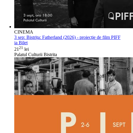
CINEMA
3 sep:
Bistrița: Fatherland (2026) - proiecţie de film PIFF
ia Bilet
21
21
lei
Palatul Culturii Bistrita