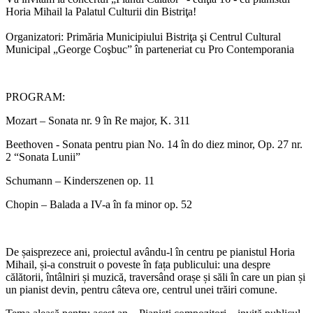
Horia Mihail la Palatul Culturii din Bistriţa!
Organizatori: Primăria Municipiului Bistriţa şi Centrul Cultural
Municipal „George Coşbuc” în parteneriat cu Pro Contemporania
PROGRAM:
Mozart – Sonata nr. 9 în Re major, K. 311
Beethoven - Sonata pentru pian No. 14 în do diez minor, Op. 27 nr.
2 “Sonata Lunii”
Schumann – Kinderszenen op. 11
Chopin – Balada a IV-a în fa minor op. 52
De șaisprezece ani, proiectul avându-l în centru pe pianistul Horia
Mihail, și-a construit o poveste în fața publicului: una despre
călătorii, întâlniri și muzică, traversând orașe și săli în care un pian și
un pianist devin, pentru câteva ore, centrul unei trăiri comune.