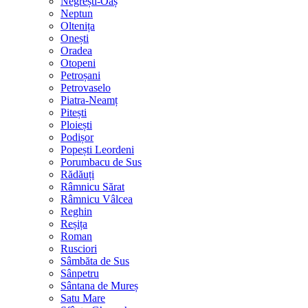
Negrești-Oaș
Neptun
Oltenița
Onești
Oradea
Otopeni
Petroșani
Petrovaselo
Piatra-Neamț
Pitești
Ploiești
Podișor
Popești Leordeni
Porumbacu de Sus
Rădăuți
Râmnicu Sărat
Râmnicu Vâlcea
Reghin
Reșița
Roman
Rusciori
Sâmbăta de Sus
Sânpetru
Sântana de Mureș
Satu Mare