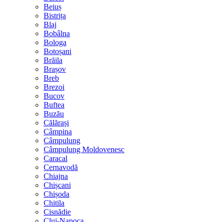
Beiuș
Bistrița
Blaj
Bobâlna
Bologa
Botoșani
Brăila
Brașov
Breb
Brezoi
Bucov
Buftea
Buzău
Călărași
Câmpina
Câmpulung
Câmpulung Moldovenesc
Caracal
Cernavodă
Chiajna
Chișcani
Chișoda
Chitila
Cisnădie
Cluj-Napoca