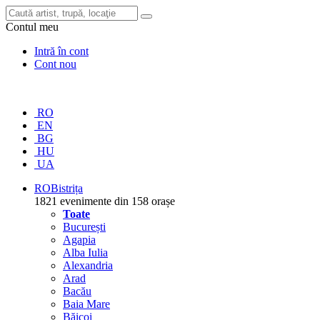
Contul meu
Intră în cont
Cont nou
RO
EN
BG
HU
UA
RO
Bistrița
1821 evenimente din 158 orașe
Toate
București
Agapia
Alba Iulia
Alexandria
Arad
Bacău
Baia Mare
Băicoi