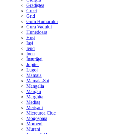
Grădiștea
Greci
Grid
Gura Humorului
Gura Vadului
Hunedoara
Huși
Iași
Ieud
Ineu
Însurăței
Jupiter
Lugoj
Mamaia
Mamaia-Sat
Mangalia
Mărgău
Marghita
Mediaș
Merișani
Miercurea Ciuc
Mogoșoaia
Moroeni
Murani