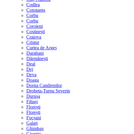
Codlea
Constanța
Corbu
Corbu
Coroieni
Costinești
Craiova
Cristur
Curtea de Argeș
Darabani
Dărmănești
Deal
Dej
Deva
Doaga
Dorna Candrenilor
Drobeta-Turnu Severin
Durușa
Filiași
Florești
Florești
Focșani
Galați
Ghimbav
Giurgiu