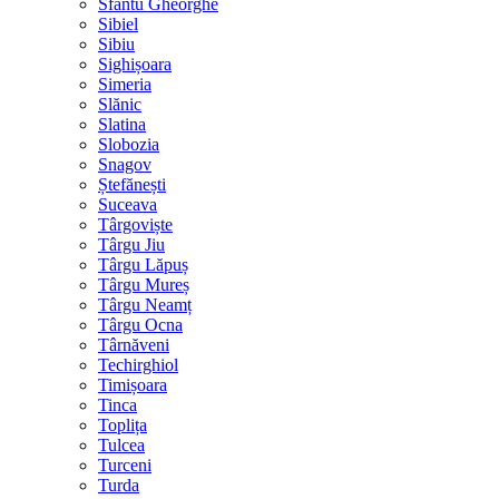
Sfântu Gheorghe
Sibiel
Sibiu
Sighișoara
Simeria
Slănic
Slatina
Slobozia
Snagov
Ștefănești
Suceava
Târgoviște
Târgu Jiu
Târgu Lăpuș
Târgu Mureș
Târgu Neamț
Târgu Ocna
Târnăveni
Techirghiol
Timișoara
Tinca
Toplița
Tulcea
Turceni
Turda