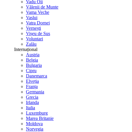
Vadu Oii
Vălenii de Munte
Vama Veche
Vaslui
Vatra Dornei
Vernești
Vișeu de Sus
Voluntari
Zalău
Internațional
Austria
Belgia
Bulgaria
Cipru
Danemarca
Elveția
Franța
Germania
Grecia
Irlanda
Italia
Luxemburg
Marea Britanie
Moldova
Norvegia