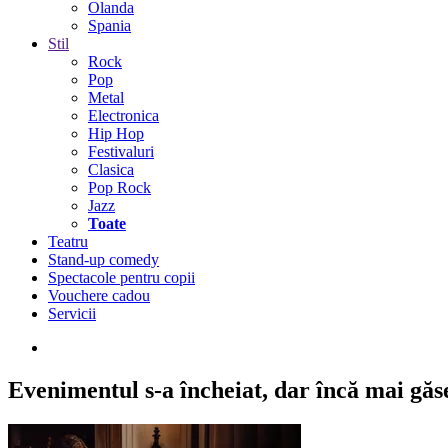
Olanda
Spania
Stil
Rock
Pop
Metal
Electronica
Hip Hop
Festivaluri
Clasica
Pop Rock
Jazz
Toate
Teatru
Stand-up comedy
Spectacole pentru copii
Vouchere cadou
Servicii
Evenimentul s-a încheiat,
dar încă mai găseș