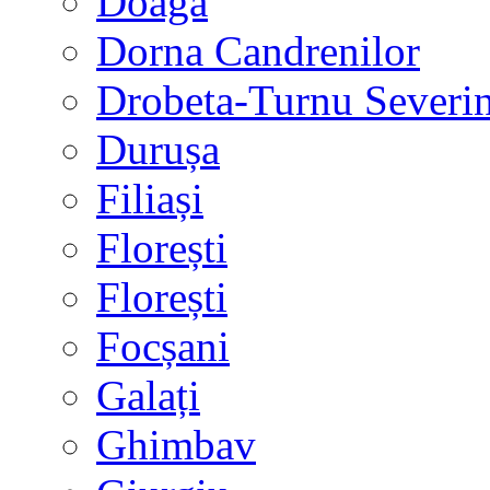
Doaga
Dorna Candrenilor
Drobeta-Turnu Severi
Durușa
Filiași
Florești
Florești
Focșani
Galați
Ghimbav