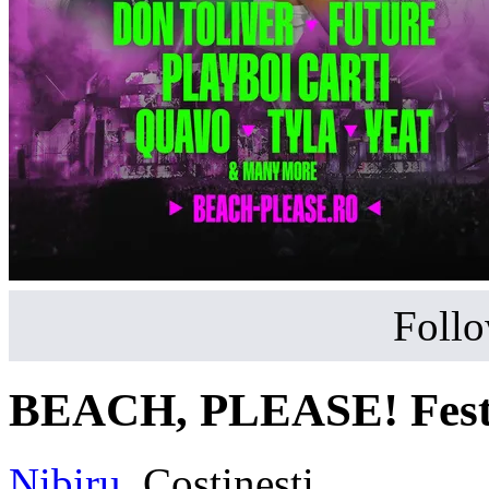
Follo
BEACH, PLEASE! Festi
Nibiru
,
Costinești