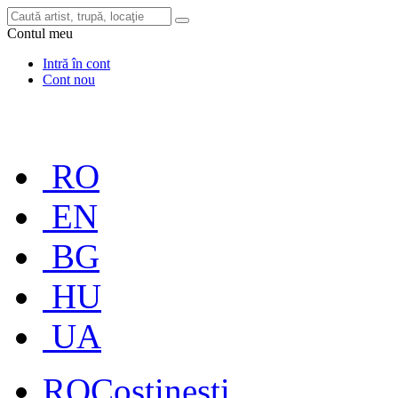
Contul meu
Intră în cont
Cont nou
RO
EN
BG
HU
UA
RO
Costinești