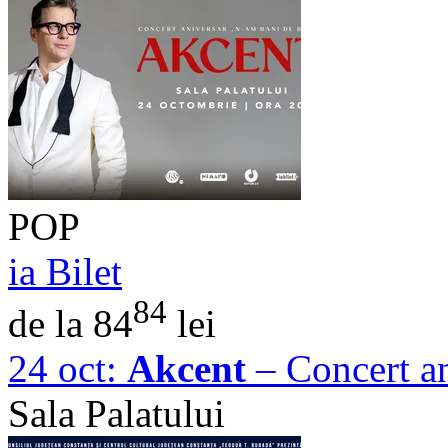
POP
ia Bilet
84
de la 84
lei
24 oct:
Akcent
– Concert an
Sala Palatului