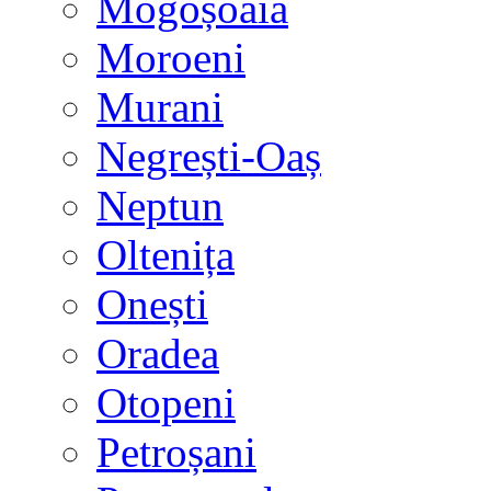
Mogoșoaia
Moroeni
Murani
Negrești-Oaș
Neptun
Oltenița
Onești
Oradea
Otopeni
Petroșani