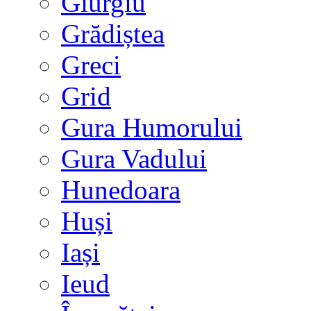
Giurgiu
Grădiștea
Greci
Grid
Gura Humorului
Gura Vadului
Hunedoara
Huși
Iași
Ieud