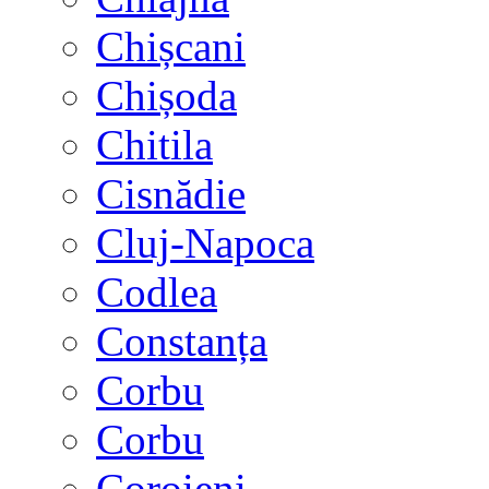
Chișcani
Chișoda
Chitila
Cisnădie
Cluj-Napoca
Codlea
Constanța
Corbu
Corbu
Coroieni