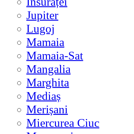
Însurăței
Jupiter
Lugoj
Mamaia
Mamaia-Sat
Mangalia
Marghita
Mediaș
Merișani
Miercurea Ciuc