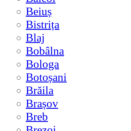
Beiuș
Bistrița
Blaj
Bobâlna
Bologa
Botoșani
Brăila
Brașov
Breb
Brezoi