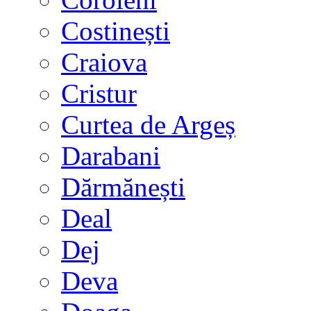
Costinești
Craiova
Cristur
Curtea de Argeș
Darabani
Dărmănești
Deal
Dej
Deva