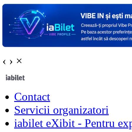
‹
›
×
Contact
Servicii organizatori
iabilet eXibit - Pentru ex