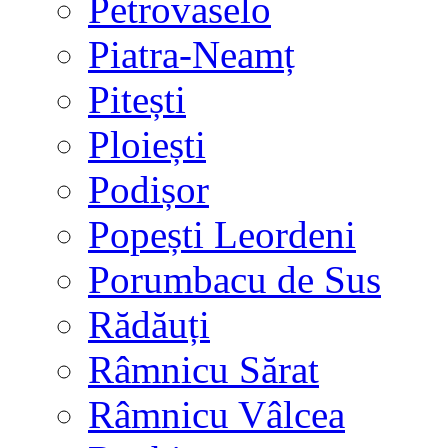
Petrovaselo
Piatra-Neamț
Pitești
Ploiești
Podișor
Popești Leordeni
Porumbacu de Sus
Rădăuți
Râmnicu Sărat
Râmnicu Vâlcea