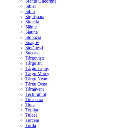
Sfântu Gheorghe
Sibiel
Sibiu
Sighișoara
Simeria
Slănic
Slatina
Slobozia
Snagov
Ștefănești
Suceava
Târgoviște
Târgu Jiu
Târgu Lăpuș
Târgu Mureș
Târgu Neamț
Târgu Ocna
Târnăveni
Techirghiol
Timișoara
Tinca
Toplița
Tulcea
Turceni
Turda