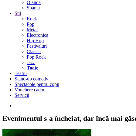
Olanda
Spania
Stil
Rock
Pop
Metal
Electronica
Hip Hop
Festivaluri
Clasica
Pop Rock
Jazz
Toate
Teatru
Stand-up comedy
Spectacole pentru copii
Vouchere cadou
Servicii
Evenimentul s-a încheiat,
dar încă mai găseș