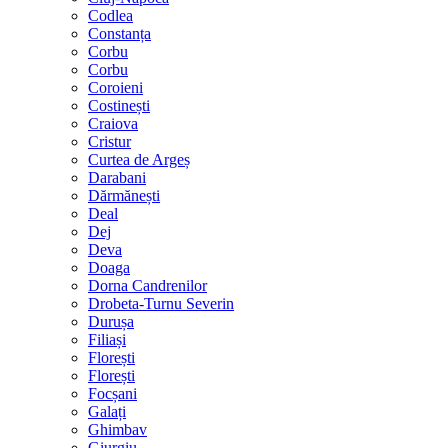
Codlea
Constanța
Corbu
Corbu
Coroieni
Costinești
Craiova
Cristur
Curtea de Argeș
Darabani
Dărmănești
Deal
Dej
Deva
Doaga
Dorna Candrenilor
Drobeta-Turnu Severin
Durușa
Filiași
Florești
Florești
Focșani
Galați
Ghimbav
Giurgiu