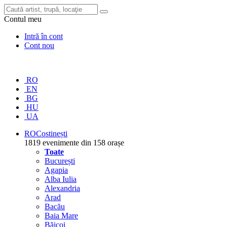
Contul meu
Intră în cont
Cont nou
RO
EN
BG
HU
UA
RO
Costinești
1819 evenimente din 158 orașe
Toate
București
Agapia
Alba Iulia
Alexandria
Arad
Bacău
Baia Mare
Băicoi