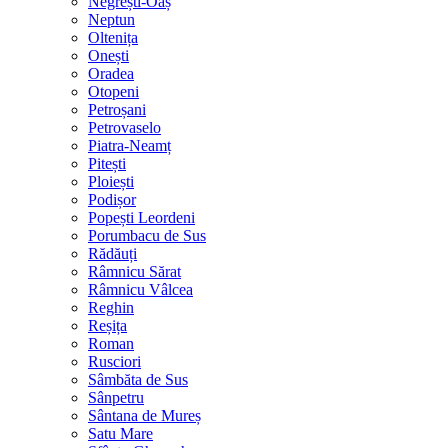
Negrești-Oaș
Neptun
Oltenița
Onești
Oradea
Otopeni
Petroșani
Petrovaselo
Piatra-Neamț
Pitești
Ploiești
Podișor
Popești Leordeni
Porumbacu de Sus
Rădăuți
Râmnicu Sărat
Râmnicu Vâlcea
Reghin
Reșița
Roman
Rusciori
Sâmbăta de Sus
Sânpetru
Sântana de Mureș
Satu Mare