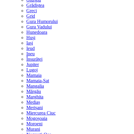
Grădiștea
Greci
Grid
Gura Humorului
Gura Vadului
Hunedoara
Huși
Iași
Ieud
Ineu
Însurăței
Jupiter
Lugoj
Mamaia
Mamaia-Sat
Mangalia
Mărgău
Marghita
Mediaș
Merișani
Miercurea Ciuc
Mogoșoaia
Moroeni
Murani