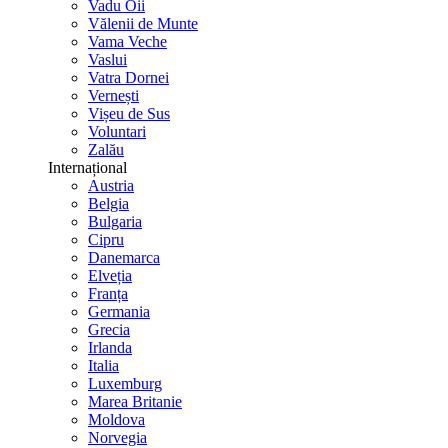
Vadu Oii
Vălenii de Munte
Vama Veche
Vaslui
Vatra Dornei
Vernești
Vișeu de Sus
Voluntari
Zalău
Internațional
Austria
Belgia
Bulgaria
Cipru
Danemarca
Elveția
Franța
Germania
Grecia
Irlanda
Italia
Luxemburg
Marea Britanie
Moldova
Norvegia