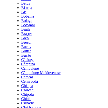
Beiuș
Bistrița
Blaj
Bobâlna
Bologa
Botoșani
Brăila
Brașov
Breb
Brezoi
Bucov
Buftea
Buzău
Călărași
Câmpina
Câmpulung
Câmpulung Moldovenesc
Caracal
Cernavodă
Chiajna
Chișcani
Chișoda
Chitila
Cisnădie
Cluj-Napoca