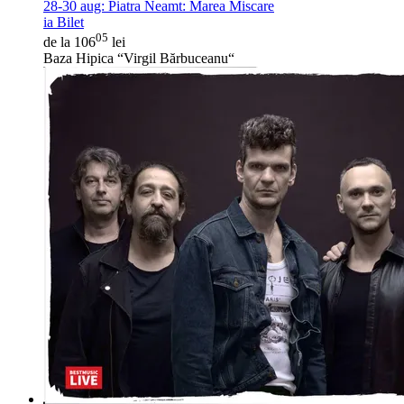
28-30 aug:
Piatra Neamt: Marea Miscare
ia Bilet
05
de la 106
lei
Baza Hipica “Virgil Bărbuceanu“