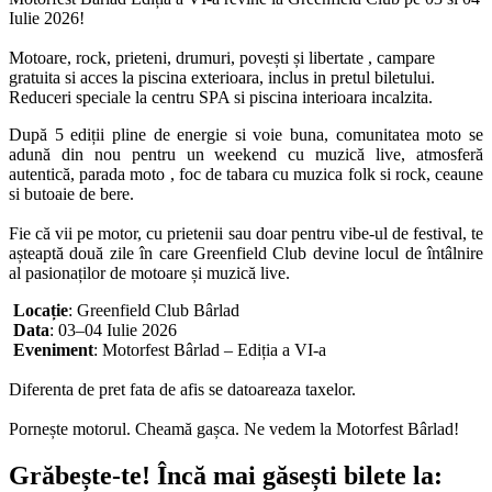
Iulie 2026!
Motoare, rock, prieteni, drumuri, povești și libertate , campare
gratuita si acces la piscina exterioara, inclus in pretul biletului.
Reduceri speciale la centru SPA si piscina interioara incalzita.
După 5 ediții pline de energie si voie buna, comunitatea moto se
adună din nou pentru un weekend cu muzică live, atmosferă
autentică, parada moto , foc de tabara cu muzica folk si rock, ceaune
si butoaie de bere.
Fie că vii pe motor, cu prietenii sau doar pentru vibe-ul de festival, te
așteaptă două zile în care Greenfield Club devine locul de întâlnire
al pasionaților de motoare și muzică live.
Locație
: Greenfield Club Bârlad
Data
: 03–04 Iulie 2026
Eveniment
: Motorfest Bârlad – Ediția a VI-a
Diferenta de pret fata de afis se datoareaza taxelor.
Pornește motorul. Cheamă gașca. Ne vedem la Motorfest Bârlad!
Grăbește-te!
Încă mai găsești bilete la: