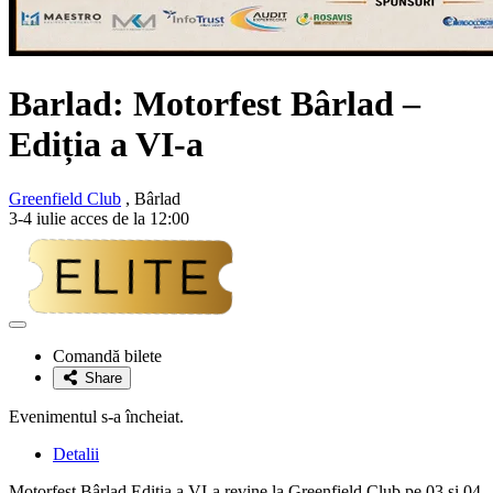
Barlad: Motorfest Bârlad –
Ediția a VI-a
Greenfield Club
, Bârlad
3-4 iulie acces de la 12:00
Adaugă
la
Comandă bilete
favorite
Share
Evenimentul s-a încheiat.
Detalii
Motorfest Bârlad Ediția a VI-a revine la Greenfield Club pe 03 si 04