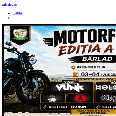
iaBilet.ro
Caută