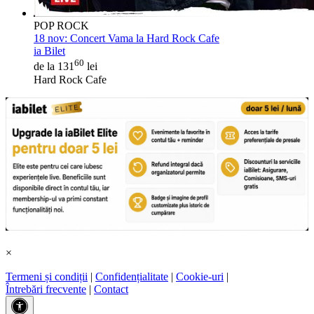
POP ROCK
18 nov:
Concert Vama la Hard Rock Cafe
ia Bilet
60
de la 131
lei
Hard Rock Cafe
×
Termeni și condiții
|
Confidențialitate
|
Cookie-uri
|
Întrebări frecvente
|
Contact