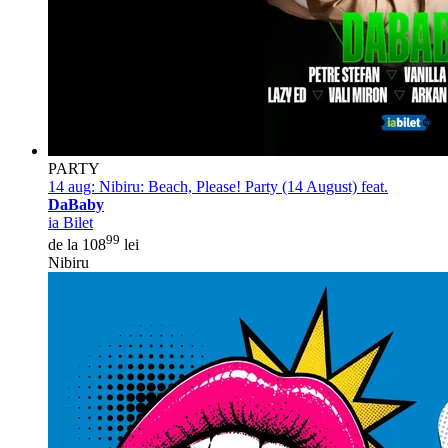
PARTY
14 aug:
Nibiru: Beach, Please! Party (14 August) feat.
DaBaby
ia Bilet
99
de la 108
lei
Nibiru