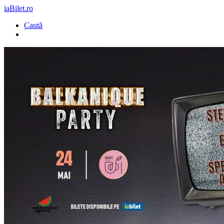
iaBilet.ro
Caută