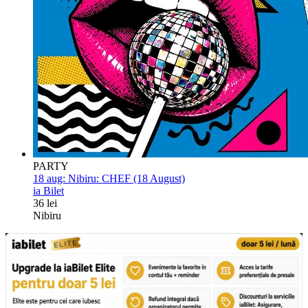
PARTY
18 aug:
Nibiru: CHEF (18 August)
ia Bilet
36 lei
Nibiru