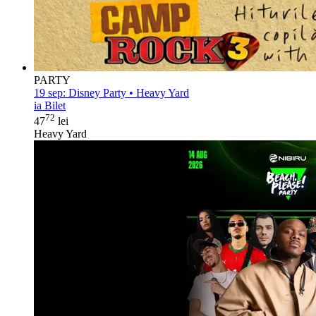
PARTY
19 sep:
Disney Party • Heavy Yard
ia Bilet
72
47
lei
Heavy Yard