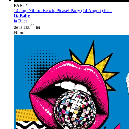
PARTY
14 aug:
Nibiru: Beach, Please! Party (14 August) feat.
DaBaby
ia Bilet
99
de la 108
lei
Nibiru