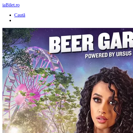
iaBilet.ro
Caută