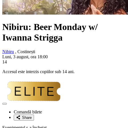
Nibiru: Beer Monday w/
Iwanna Strigga
Nibiru
, Costinești
Luni, 3 august, ora 18:00
14
Accesul este interzis copiilor sub 14 ani.
Adaugă
la
Comandă bilete
favorite
Share
Evenimentul s-a încheiat.