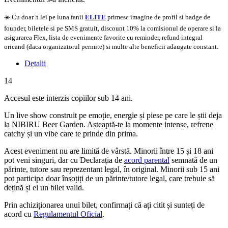
☀️ Cu doar 5 lei pe luna fanii
ELITE
primesc imagine de profil si badge de
founder, biletele si pe SMS gratuit, discount 10% la comisionul de operare si la
asigurarea Flex, lista de evenimente favorite cu reminder, refund integral
oricand (daca organizatorul permite) si multe alte beneficii adaugate constant.
Detalii
14
Accesul este interzis copiilor sub 14 ani.
Un live show construit pe emoție, energie și piese pe care le știi deja
la NIBIRU Beer Garden. Așteaptă-te la momente intense, refrene
catchy și un vibe care te prinde din prima.
Acest eveniment nu are limită de vârstă. Minorii între 15 și 18 ani
pot veni singuri, dar cu Declarația de
acord parental
semnată de un
părinte, tutore sau reprezentant legal, în original. Minorii sub 15 ani
pot participa doar însoțiți de un părinte/tutore legal, care trebuie să
dețină și el un bilet valid.
Prin achiziționarea unui bilet, confirmați că ați citit și sunteți de
acord cu
Regulamentul Oficial
.