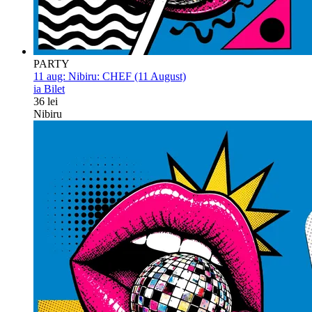
PARTY
11 aug:
Nibiru: CHEF (11 August)
ia Bilet
36 lei
Nibiru