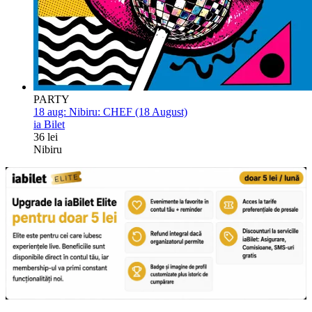
PARTY
18 aug:
Nibiru: CHEF (18 August)
ia Bilet
36 lei
Nibiru