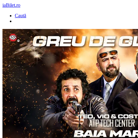
iaBilet.ro
Caută