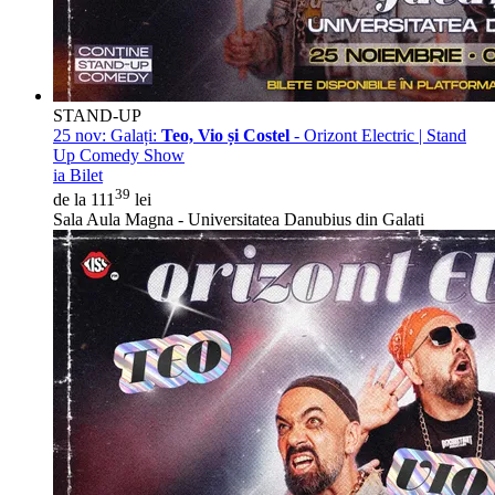
STAND-UP
25 nov:
Galați:
Teo, Vio și Costel
- Orizont Electric | Stand
Up Comedy Show
ia Bilet
39
de la 111
lei
Sala Aula Magna - Universitatea Danubius din Galati