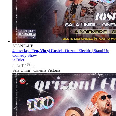
STAND-UP
4 nov:
Iași:
Teo, Vio și Costel
- Orizont Electric | Stand Up
Comedy Show
ia Bilet
39
de la 111
lei
Sala Unirii - Cinema Victoria