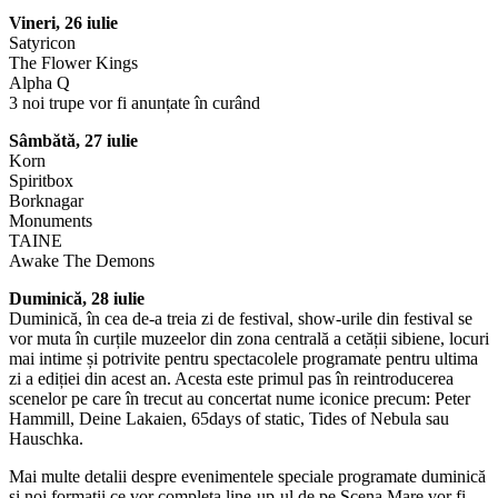
Vineri, 26 iulie
Satyricon
The Flower Kings
Alpha Q
3 noi trupe vor fi anunțate în curând
Sâmbătă, 27 iulie
Korn
Spiritbox
Borknagar
Monuments
TAINE
Awake The Demons
Duminică, 28 iulie
Duminică, în cea de-a treia zi de festival, show-urile din festival se
vor muta în curțile muzeelor din zona centrală a cetății sibiene, locuri
mai intime și potrivite pentru spectacolele programate pentru ultima
zi a ediției din acest an. Acesta este primul pas în reintroducerea
scenelor pe care în trecut au concertat nume iconice precum: Peter
Hammill, Deine Lakaien, 65days of static, Tides of Nebula sau
Hauschka.
Mai multe detalii despre evenimentele speciale programate duminică
și noi formații ce vor completa line-up-ul de pe Scena Mare vor fi