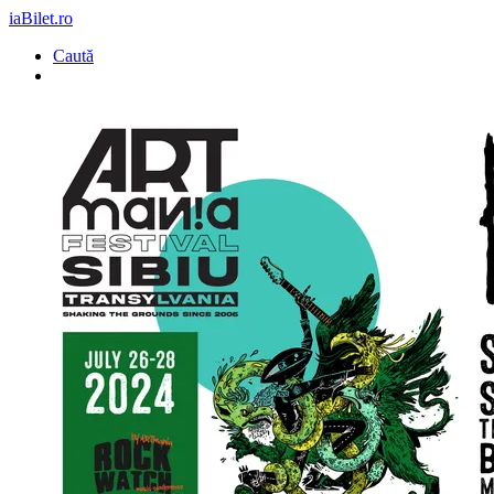
iaBilet.ro
Caută