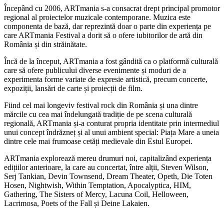
Începând cu 2006, ARTmania s-a consacrat drept principal promotor
regional al proiectelor muzicale contemporane. Muzica este
componenta de bază, dar reprezintă doar o parte din experiența pe
care ARTmania Festival a dorit să o ofere iubitorilor de artă din
România și din străinătate.
Încă de la început, ARTmania a fost gândită ca o platformă culturală
care să ofere publicului diverse evenimente și moduri de a
experimenta forme variate de expresie artistică, precum concerte,
expoziții, lansări de carte și proiecții de film.
Fiind cel mai longeviv festival rock din România și una dintre
mărcile cu cea mai îndelungată tradiție de pe scena culturală
regională, ARTmania și-a conturat propria identitate prin intermediul
unui concept îndrăzneț și al unui ambient special: Piața Mare a uneia
dintre cele mai frumoase cetăți medievale din Estul Europei.
ARTmania explorează mereu drumuri noi, capitalizând experiența
edițiilor anterioare, la care au concertat, între alții, Steven Wilson,
Serj Tankian, Devin Townsend, Dream Theater, Opeth, Die Toten
Hosen, Nightwish, Within Temptation, Apocalyptica, HIM,
Gathering, The Sisters of Mercy, Lacuna Coil, Helloween,
Lacrimosa, Poets of the Fall și Deine Lakaien.