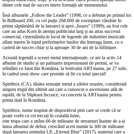
dintre cele mai de succes tinere formații ale momentului.
Însă albumele „Follow the Leader” (1998, ce a debutat pe primul loc
în Billboard 200, cu cel puțin 268.000 de exemplare vândute în
prima săptămână de la lansare) și apoi „Issues” (1999), au fost cele
care au adus Korn în atenția publicului larg și au atras succesul
comercial, cimentându-le locul de legende ale industriei muzicale
aflate mereu în topul preferințelor fanilor din întreaga lume, cu o
carieră de succes chiar și la aproape 30 de ani de la înființare.
Această legendă a scenei metal internaționale, ce are la activ 14
albume de studio și un palmares impresionant de premii, se va
reîntâlni cu fanii din România, la festivalul ARTmania, pe 27 iulie,
în cadrul unui show care promite să fie cu totul special!
Spiritbox (CA), tânăra senzație metal a zilelor noastre, considerată
singura trupă din ultimii ani care a cunoscut o ascensiune atât de
rapidă, de la Slipknot încoace, va concerta la ARTmania pentru
prima dată în România.
Spiritbox, nume inspirat de dispozitivul prin care se crede că se
poate vorbi cu cei trecuți în cealaltă lume,
este trupa care a strâns 66 de milioane de streamuri înainte de a-și
lansa albumul de debut, crescând acest număr la 300 de milioane
după lansarea primului LP, „Eternal Blue” (2017), material care a