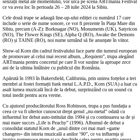
senzații metal ale momentului, vor urca pe scena ARTmania Festival
ce va avea loc în perioada 26 – 28 iulie 2024 la Sibiu.
Cele două trupe se adaugă line-up-ului ediției cu numărul 17 care
include o serie de nume sonore, ce vor fi prezente în Piața Mare din
Sibiu, precum (A-Z): Borknagar (NO), Monuments (UK), Satyricon
(NO), The Flower Kings (SE), Alpha Q (RO), Awake the Demons
(RO) și TAINE (RO), noi nume urmând să fie anunțate în viitor.
Show-ul Korn din cadrul festivalului face parte din turneul european
de promovare al celui mai recent album, „Requiem”, trupa alegând
ARTmania pentru concertul pe care îl vor susține la aproape zece
ani de la ultima întâlnire cu publicul din România.
Apărută în 1993 în Bakersfield, California, prin unirea forțelor a trei
membri ai fostei formații funk metal L.A.P.D., Korn (SUA) a luat cu
asalt lumea muzicală încă de la debut, surprinzând cu un sound cu
totul inedit pentru acea vreme.
Cu ajutorul producătorului Ross Robinson, trupa a pus fundația a
ceea ce va fi ulterior cunoscut drept genul „nu-metal” odată cu
influentul lor debut auto-intitulat din 1994 și cu continuarea sa de și
mai mare succes „Life is Peachy” (1996). Albumul de debut a
consolidat statutul Korn de „unul dintre cei mai mari «game
changers» din istoria muzicală a anilor ‛90”, ce va influența și
inspira numeroase trupe și va deschide calea pentru apariția unora