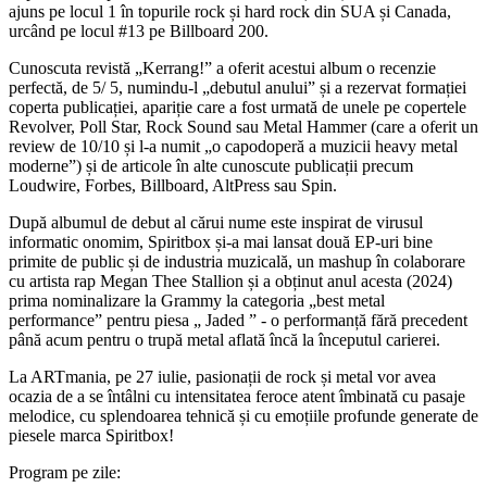
ajuns pe locul 1 în topurile rock și hard rock din SUA și Canada,
urcând pe locul #13 pe Billboard 200.
Cunoscuta revistă „Kerrang!” a oferit acestui album o recenzie
perfectă, de 5/ 5, numindu-l „debutul anului” și a rezervat formației
coperta publicației, apariție care a fost urmată de unele pe copertele
Revolver, Poll Star, Rock Sound sau Metal Hammer (care a oferit un
review de 10/10 și l-a numit „o capodoperă a muzicii heavy metal
moderne”) și de articole în alte cunoscute publicații precum
Loudwire, Forbes, Billboard, AltPress sau Spin.
După albumul de debut al cărui nume este inspirat de virusul
informatic onomim, Spiritbox și-a mai lansat două EP-uri bine
primite de public și de industria muzicală, un mashup în colaborare
cu artista rap Megan Thee Stallion și a obținut anul acesta (2024)
prima nominalizare la Grammy la categoria „best metal
performance” pentru piesa „ Jaded ” - o performanță fără precedent
până acum pentru o trupă metal aflată încă la începutul carierei.
La ARTmania, pe 27 iulie, pasionații de rock și metal vor avea
ocazia de a se întâlni cu intensitatea feroce atent îmbinată cu pasaje
melodice, cu splendoarea tehnică și cu emoțiile profunde generate de
piesele marca Spiritbox!
Program pe zile: