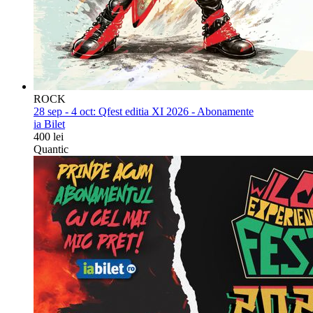
ROCK
28 sep - 4 oct:
Qfest editia XI 2026 - Abonamente
ia Bilet
400 lei
Quantic