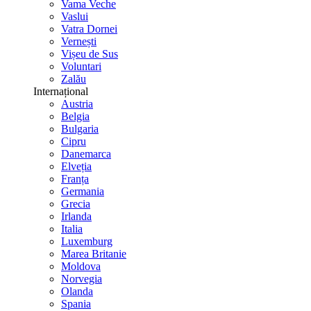
Vama Veche
Vaslui
Vatra Dornei
Vernești
Vișeu de Sus
Voluntari
Zalău
Internațional
Austria
Belgia
Bulgaria
Cipru
Danemarca
Elveția
Franța
Germania
Grecia
Irlanda
Italia
Luxemburg
Marea Britanie
Moldova
Norvegia
Olanda
Spania