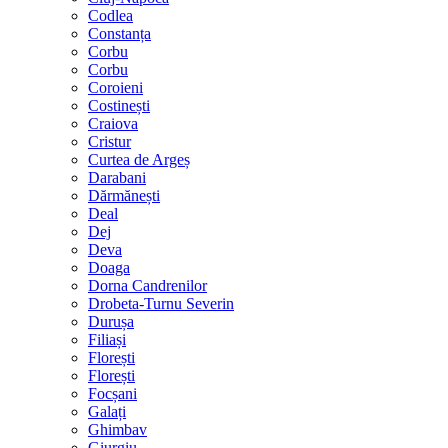
Codlea
Constanța
Corbu
Corbu
Coroieni
Costinești
Craiova
Cristur
Curtea de Argeș
Darabani
Dărmănești
Deal
Dej
Deva
Doaga
Dorna Candrenilor
Drobeta-Turnu Severin
Durușa
Filiași
Florești
Florești
Focșani
Galați
Ghimbav
Giurgiu