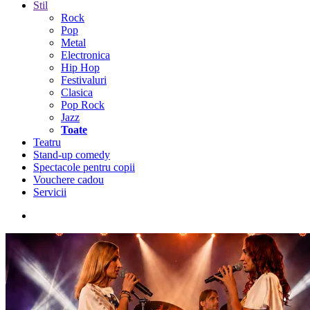
Stil
Rock
Pop
Metal
Electronica
Hip Hop
Festivaluri
Clasica
Pop Rock
Jazz
Toate
Teatru
Stand-up comedy
Spectacole pentru copii
Vouchere cadou
Servicii