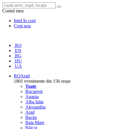
Contul meu
Intră în cont
Cont nou
RO
EN
BG
HU
UA
RO
Arad
1801 evenimente din 156 orașe
Toate
București
Agapia
Alba Iulia
Alexandria
Arad
Bacău
Baia Mare
Băicoi