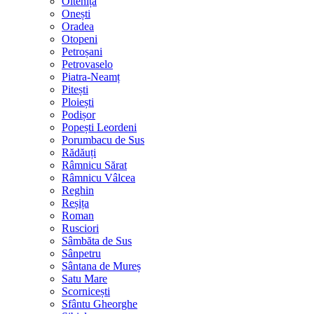
Oltenița
Onești
Oradea
Otopeni
Petroșani
Petrovaselo
Piatra-Neamț
Pitești
Ploiești
Podișor
Popești Leordeni
Porumbacu de Sus
Rădăuți
Râmnicu Sărat
Râmnicu Vâlcea
Reghin
Reșița
Roman
Rusciori
Sâmbăta de Sus
Sânpetru
Sântana de Mureș
Satu Mare
Scornicești
Sfântu Gheorghe