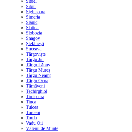
Sibiel
Sibiu
Sighișoara
Simeria
Slănic
Slatina
Slobozia
Snagov
Ștefănești
Suceava
Târgoviște
Târgu Jiu
Târgu Lăpuș
Târgu Mureș
Târgu Neamț
Târgu Ocna
Târnăveni
Techirghiol
Timișoara
Tinca
Tulcea
Turceni
Turda
Vadu Oii
Vălenii de Munte