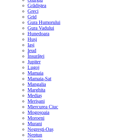
Grădiștea
Greci
Grid
Gura Humorului
Gura Vadului
Hunedoara
Huși
Iași
Ieud
Însurăței
Jupiter
Lugoj
Mamaia
Mamaia-Sat
Mangalia
Marghita
Mediaș
Merișani
Miercurea Ciuc
Mogoșoaia
Moroeni
Murani
Negrești-Oaș
Neptun