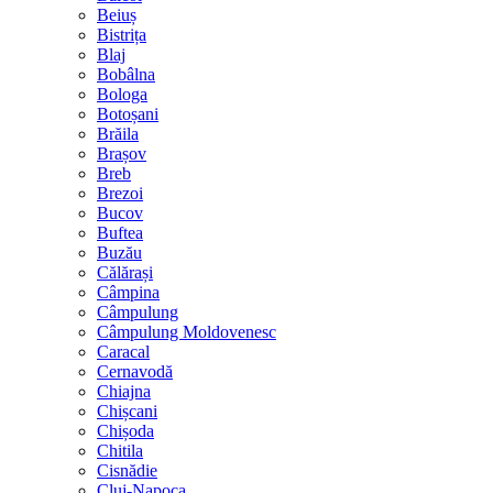
Beiuș
Bistrița
Blaj
Bobâlna
Bologa
Botoșani
Brăila
Brașov
Breb
Brezoi
Bucov
Buftea
Buzău
Călărași
Câmpina
Câmpulung
Câmpulung Moldovenesc
Caracal
Cernavodă
Chiajna
Chișcani
Chișoda
Chitila
Cisnădie
Cluj-Napoca