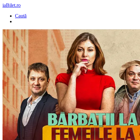
iaBilet.ro
Caută