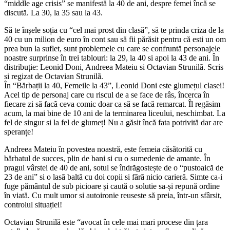
“middle age crisis” se manifestă la 40 de ani, despre femei încă se
discută. La 30, la 35 sau la 43.
Să te înșele soția cu “cel mai prost din clasă”, să te prinda criza de la
40 cu un milion de euro în cont sau să fii părăsit pentru că esti un om
prea bun la suflet, sunt problemele cu care se confruntă personajele
noastre surprinse în trei tablouri: la 29, la 40 si apoi la 43 de ani. În
distribuție: Leonid Doni, Andreea Mateiu si Octavian Strunilã. Scris
si regizat de Octavian Strunilã.
În “Bărbații la 40, Femeile la 43”, Leonid Doni este glumețul clasei!
Acel tip de personaj care cu riscul de a se face de râs, încerca în
fiecare zi să facã ceva comic doar ca să se facă remarcat. Îl regăsim
acum, la mai bine de 10 ani de la terminarea liceului, neschimbat. La
fel de singur si la fel de glumeț! Nu a găsit încă fata potrivită dar are
speranțe!
Andreea Mateiu în povestea noastră, este femeia căsãtorită cu
bărbatul de succes, plin de bani si cu o sumedenie de amante. În
pragul vârstei de 40 de ani, sotul se îndrăgostește de o “pustoaică de
23 de ani” si o lasă baltă cu doi copii si fără nicio carieră. Simte ca-i
fuge pământul de sub picioare și caută o solutie sa-și repună ordine
în viată. Cu mult umor si autoironie reuseste să preia, într-un sfârsit,
controlul situației!
Octavian Strunilă este “avocat în cele mai mari procese din țara