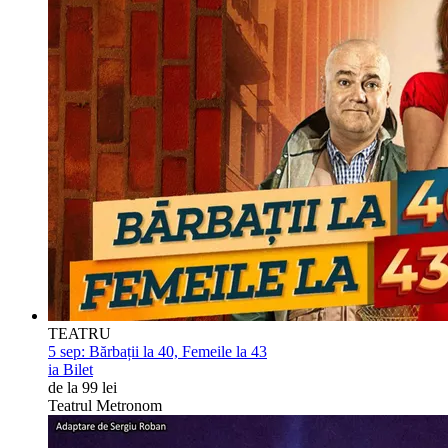
TEATRU
5 sep:
Bărbații la 40, Femeile la 43
ia Bilet
de la 99 lei
Teatrul Metronom