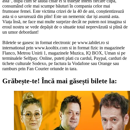
asta”, după cum se laudă chiar el si trăiește intens fiecare clipă,
consumând cele mai scumpe băuturi în compania celor mai
frumoase femei. Este victima crizei de la 40 de ani, conștientizează
asta si o savurează din plin! Este un nemernic dar iși asumă asta.
Viața însă, ne face mai multe surprize decât ne putem noi imagina si
eroul nostru se vede depășit de o situatie total neprevăzută si plină de
un umor debordant!
Biletele se gasesc in format electronic pe www.iabilet.ro si
international prin www.kooltix.com si in format fizic in magazinele
Flanco, Metrou Unirii 1, magazinele Muzica, IQ BOX, Uman si pe
terminalele Selfpay. Online, puteti plati cu cardul, Paypal, carduri de
tichete culturale Sodexo, pe factura la Vodafone sau Orange sau
ramburs prin Fan Courier oriunde in tara.
Grăbește-te!
Încă mai găsești bilete la: