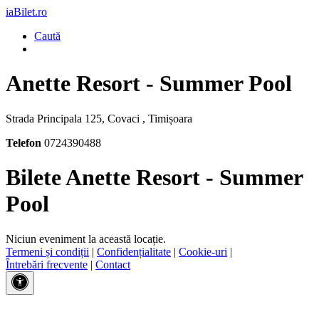
iaBilet.ro
Caută
Anette Resort - Summer Pool
Strada Principala 125, Covaci , Timișoara
Telefon
0724390488
Bilete Anette Resort - Summer
Pool
Niciun eveniment la această locație.
Termeni și condiții
|
Confidențialitate
|
Cookie-uri
|
Întrebări frecvente
|
Contact