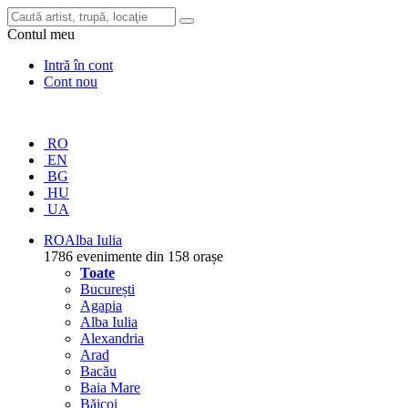
Contul meu
Intră în cont
Cont nou
RO
EN
BG
HU
UA
RO
Alba Iulia
1786 evenimente din 158 orașe
Toate
București
Agapia
Alba Iulia
Alexandria
Arad
Bacău
Baia Mare
Băicoi