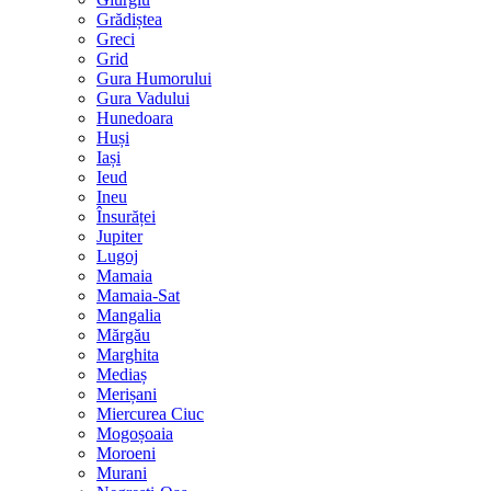
Grădiștea
Greci
Grid
Gura Humorului
Gura Vadului
Hunedoara
Huși
Iași
Ieud
Ineu
Însurăței
Jupiter
Lugoj
Mamaia
Mamaia-Sat
Mangalia
Mărgău
Marghita
Mediaș
Merișani
Miercurea Ciuc
Mogoșoaia
Moroeni
Murani