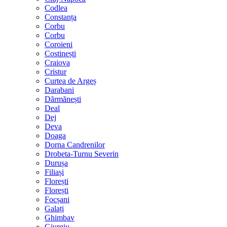
Codlea
Constanța
Corbu
Corbu
Coroieni
Costinești
Craiova
Cristur
Curtea de Argeș
Darabani
Dărmănești
Deal
Dej
Deva
Doaga
Dorna Candrenilor
Drobeta-Turnu Severin
Durușa
Filiași
Florești
Florești
Focșani
Galați
Ghimbav
Giurgiu