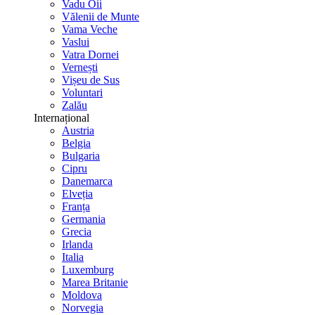
Vadu Oii
Vălenii de Munte
Vama Veche
Vaslui
Vatra Dornei
Vernești
Vișeu de Sus
Voluntari
Zalău
Internațional
Austria
Belgia
Bulgaria
Cipru
Danemarca
Elveția
Franța
Germania
Grecia
Irlanda
Italia
Luxemburg
Marea Britanie
Moldova
Norvegia