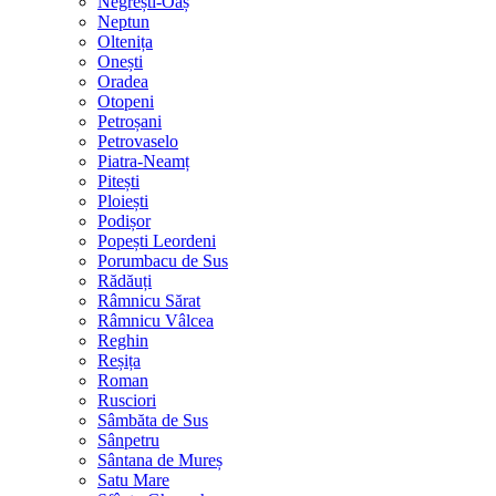
Negrești-Oaș
Neptun
Oltenița
Onești
Oradea
Otopeni
Petroșani
Petrovaselo
Piatra-Neamț
Pitești
Ploiești
Podișor
Popești Leordeni
Porumbacu de Sus
Rădăuți
Râmnicu Sărat
Râmnicu Vâlcea
Reghin
Reșița
Roman
Rusciori
Sâmbăta de Sus
Sânpetru
Sântana de Mureș
Satu Mare