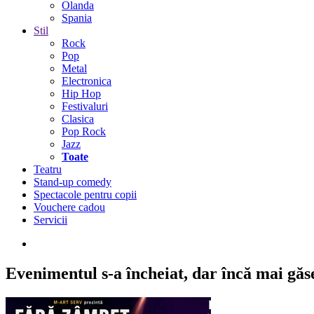
Olanda
Spania
Stil
Rock
Pop
Metal
Electronica
Hip Hop
Festivaluri
Clasica
Pop Rock
Jazz
Toate
Teatru
Stand-up comedy
Spectacole pentru copii
Vouchere cadou
Servicii
Evenimentul s-a încheiat,
dar încă mai găseș