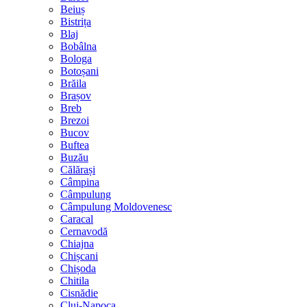
Beiuș
Bistrița
Blaj
Bobâlna
Bologa
Botoșani
Brăila
Brașov
Breb
Brezoi
Bucov
Buftea
Buzău
Călărași
Câmpina
Câmpulung
Câmpulung Moldovenesc
Caracal
Cernavodă
Chiajna
Chișcani
Chișoda
Chitila
Cisnădie
Cluj-Napoca