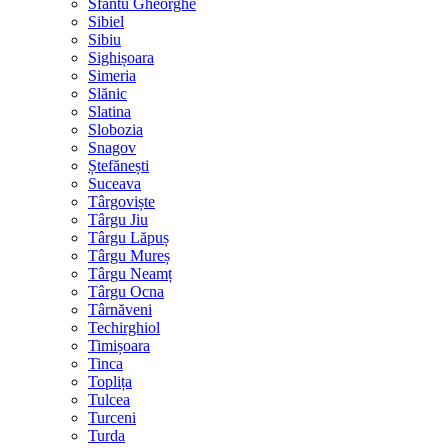
Sfântu Gheorghe
Sibiel
Sibiu
Sighișoara
Simeria
Slănic
Slatina
Slobozia
Snagov
Ștefănești
Suceava
Târgoviște
Târgu Jiu
Târgu Lăpuș
Târgu Mureș
Târgu Neamț
Târgu Ocna
Târnăveni
Techirghiol
Timișoara
Tinca
Toplița
Tulcea
Turceni
Turda